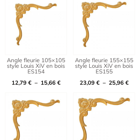
Angle fleurie 105×105
Angle fleurie 155×155
style Louis XiV en bois
style Louis XiV en bois
ES154
ES155
12,79
€
–
15,66
€
23,09
€
–
25,96
€