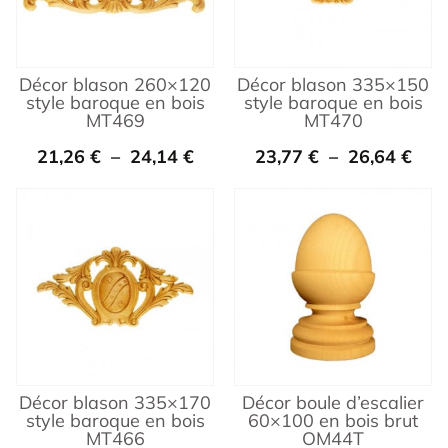
Décor blason 260×120
Décor blason 335×150
style baroque en bois
style baroque en bois
MT469
MT470
21,26
€
–
24,14
€
23,77
€
–
26,64
€
Décor blason 335×170
Décor boule d’escalier
style baroque en bois
60×100 en bois brut
MT466
OM44T