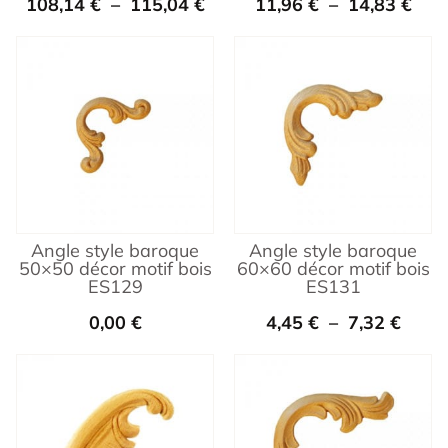
108,14
€
–
115,04
€
11,96
€
–
14,83
€
Angle style baroque
Angle style baroque
50×50 décor motif bois
60×60 décor motif bois
ES129
ES131
0,00
€
4,45
€
–
7,32
€