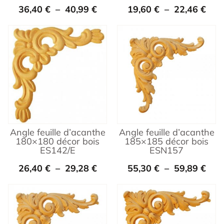
36,40
€
–
40,99
€
19,60
€
–
22,46
€
Angle feuille d’acanthe
Angle feuille d’acanthe
180×180 décor bois
185×185 décor bois
ES142/E
ESN157
26,40
€
–
29,28
€
55,30
€
–
59,89
€