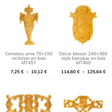
Cimaises urne 70×150
Décor blason 245×360
victorian en bois
style baroque en bois
MT457
MT460
7,25
€
–
10,12
€
114,60
€
–
125,64
€