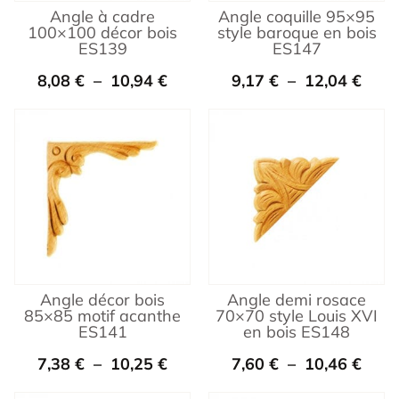
Angle à cadre
Angle coquille 95×95
100×100 décor bois
style baroque en bois
ES139
ES147
8,08
€
–
10,94
€
9,17
€
–
12,04
€
Angle décor bois
Angle demi rosace
85×85 motif acanthe
70×70 style Louis XVI
ES141
en bois ES148
7,38
€
–
10,25
€
7,60
€
–
10,46
€