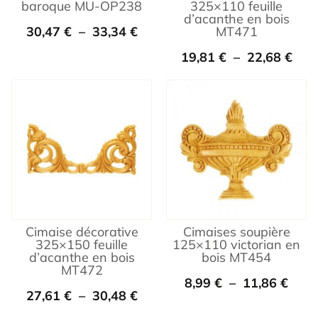
baroque MU-OP238
325×110 feuille
d’acanthe en bois
30,47
€
–
33,34
€
MT471
19,81
€
–
22,68
€
Cimaise décorative
Cimaises soupière
325×150 feuille
125×110 victorian en
d’acanthe en bois
bois MT454
MT472
8,99
€
–
11,86
€
27,61
€
–
30,48
€