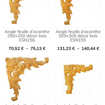
Angle feuille d’acanthe
Angle feuille d’acanthe
250×250 décor bois
305×305 décor bois
ESN156
ESN155
70,52
€
–
75,13
€
131,23
€
–
140,44
€