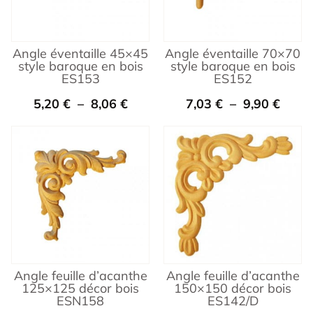
Angle éventaille 45×45
Angle éventaille 70×70
style baroque en bois
style baroque en bois
ES153
ES152
5,20
€
–
8,06
€
7,03
€
–
9,90
€
Angle feuille d’acanthe
Angle feuille d’acanthe
125×125 décor bois
150×150 décor bois
ESN158
ES142/D