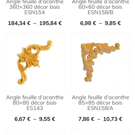
Angle feuille d’acanthe
Angle feuille d’acanthe
360×360 décor bois
60×60 décor bois
ESN154
ESN158/B
184,34
€
–
195,84
€
6,98
€
–
9,85
€
Angle feuille d’acanthe
Angle feuille d’acanthe
80×80 décor bois
85×85 décor bois
ES143
ESN158/A
6,67
€
–
9,55
€
7,86
€
–
10,73
€