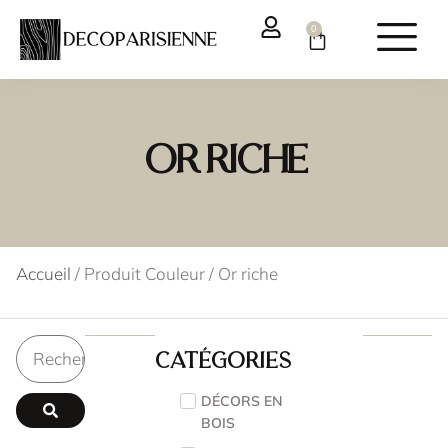
0
Or riche
Accueil
/ Produit Couleur / Or riche
Catégories
DÉCORS EN
BOIS