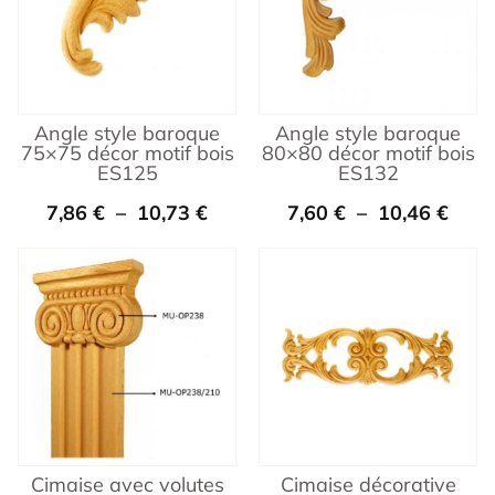
Angle style baroque
Angle style baroque
75×75 décor motif bois
80×80 décor motif bois
ES125
ES132
7,86
€
–
10,73
€
7,60
€
–
10,46
€
Cimaise avec volutes
Cimaise décorative