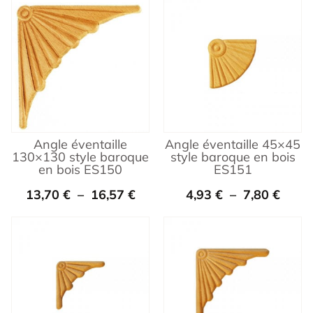
Angle éventaille
Angle éventaille 45×45
130×130 style baroque
style baroque en bois
en bois ES150
ES151
13,70
€
–
16,57
€
4,93
€
–
7,80
€