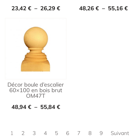
23,42
€
–
26,29
€
48,26
€
–
55,16
€
Décor boule d’escalier
60×100 en bois brut
OM47T
48,94
€
–
55,84
€
1
2
3
4
5
6
7
8
9
Suivant