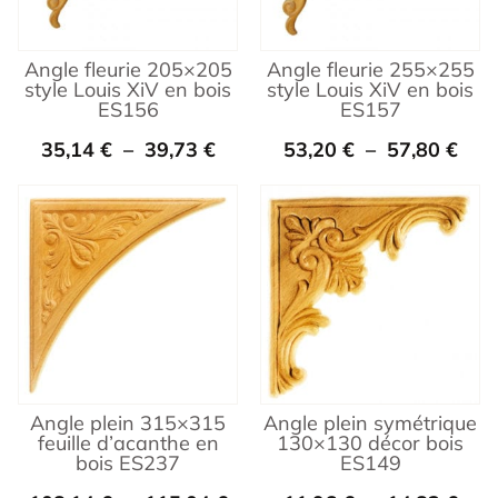
Angle fleurie 205×205
Angle fleurie 255×255
style Louis XiV en bois
style Louis XiV en bois
ES156
ES157
35,14
€
–
39,73
€
53,20
€
–
57,80
€
Angle plein 315×315
Angle plein symétrique
feuille d’acanthe en
130×130 décor bois
bois ES237
ES149