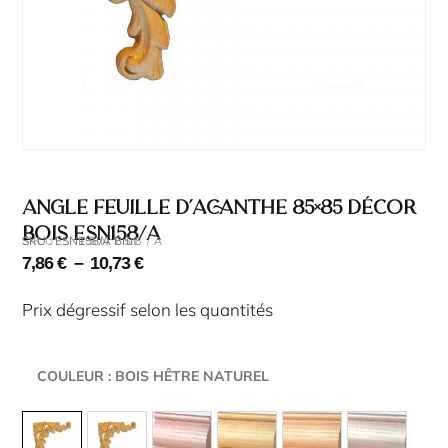
Angle feuille d’acanthe 85×85 décor
bois ESN158/A
SKU : ESN158/A Brut
SKU : ESN158/A
7,86
€
–
10,73
€
Prix dégressif selon les quantités
COULEUR
: BOIS HÊTRE NATUREL