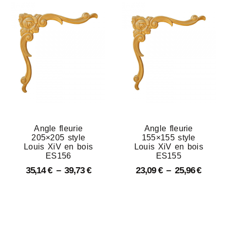
Angle fleurie
Angle fleurie
205×205 style
155×155 style
Louis XiV en bois
Louis XiV en bois
ES156
ES155
35,14
€
–
39,73
€
23,09
€
–
25,96
€