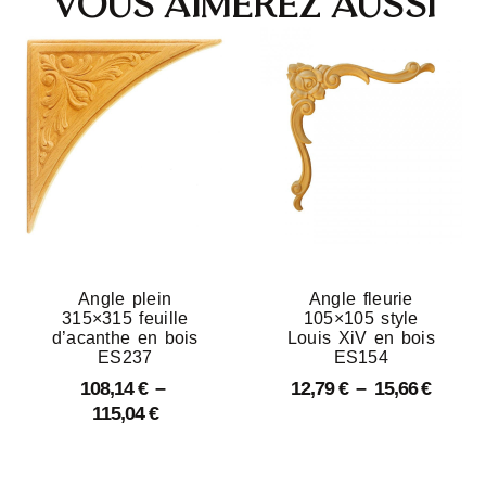
Vous aimerez aussi
Angle plein
Angle fleurie
315×315 feuille
105×105 style
d’acanthe en bois
Louis XiV en bois
ES237
ES154
108,14
€
–
12,79
€
–
15,66
€
115,04
€