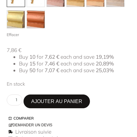
Effacer
7,86
€
Buy
10
for
7,62
€
each and save
19,19%
Buy
15
for
7,46
€
each and save
20,89%
Buy
50
for
7,07
€
each and save
25,03%
En stock
AJOUTER AU PANIER
COMPARER
DEMANDER UN DEVIS
Livraison suivie