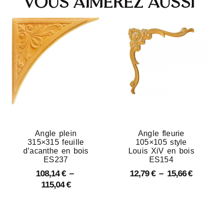
Vous aimerez aussi
Angle plein
Angle fleurie
315×315 feuille
105×105 style
d’acanthe en bois
Louis XiV en bois
ES237
ES154
108,14
€
–
12,79
€
–
15,66
€
115,04
€