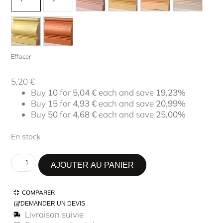
Effacer
5,20
€
Buy
10
for
5,04
€
each and save
19,23%
Buy
15
for
4,93
€
each and save
20,99%
Buy
50
for
4,68
€
each and save
25,00%
En stock
AJOUTER AU PANIER
COMPARER
DEMANDER UN DEVIS
Livraison suivie