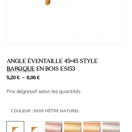
Angle éventaille 45×45 style
baroque en bois ES153
SKU : ES153 Brut
SKU : ES153
5,20
€
–
8,06
€
Prix dégressif selon les quantités
COULEUR
: BOIS HÊTRE NATUREL