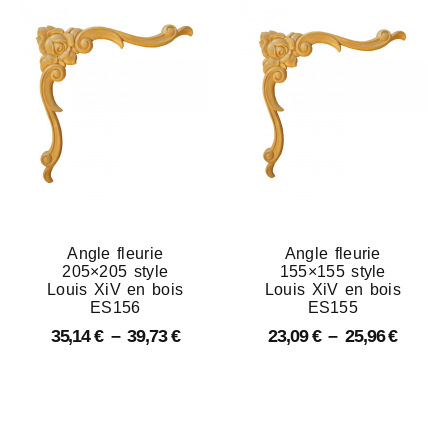
Angle fleurie
Angle fleurie
205×205 style
155×155 style
Louis XiV en bois
Louis XiV en bois
ES156
ES155
35,14
€
–
39,73
€
23,09
€
–
25,96
€