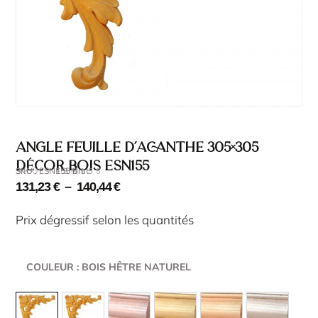
Angle feuille d’acanthe 305×305
décor bois ESN155
SKU : ESN155 Brut
SKU : ESN155
131,23
€
–
140,44
€
Prix dégressif selon les quantités
COULEUR
: BOIS HÊTRE NATUREL