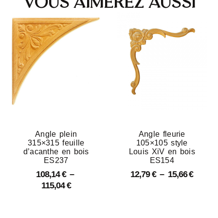
Vous aimerez aussi
Angle plein
Angle fleurie
315×315 feuille
105×105 style
d’acanthe en bois
Louis XiV en bois
ES237
ES154
108,14
€
–
12,79
€
–
15,66
€
115,04
€