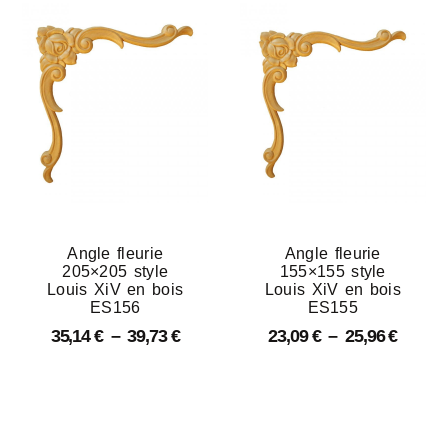
Angle fleurie
Angle fleurie
205×205 style
155×155 style
Louis XiV en bois
Louis XiV en bois
ES156
ES155
35,14
€
–
39,73
€
23,09
€
–
25,96
€