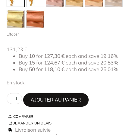
Effacer
131,23
€
Buy
10
for
127,30
€
each and save
19,16%
Buy
15
for
124,67
€
each and save
20,83%
Buy
50
for
118,10
€
each and save
25,01%
En stock
AJOUTER AU PANIER
COMPARER
DEMANDER UN DEVIS
Livraison suivie