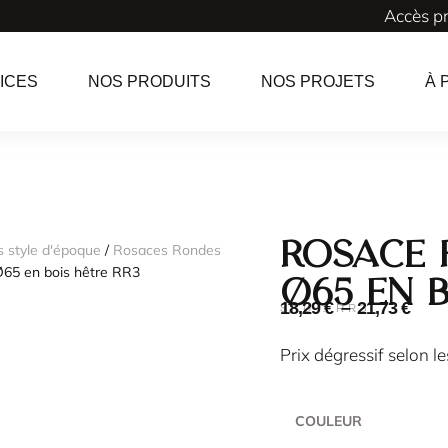
Accès p
ICES
NOS PRODUITS
NOS PROJETS
À 
Rosace 
 style d'époque
/
Rosaces Rondes
Ø65 en bois hêtre RR3
Ø65 en 
18,29
€
–
21,73
€
SKU : RR3
Prix dégressif selon l
COULEUR