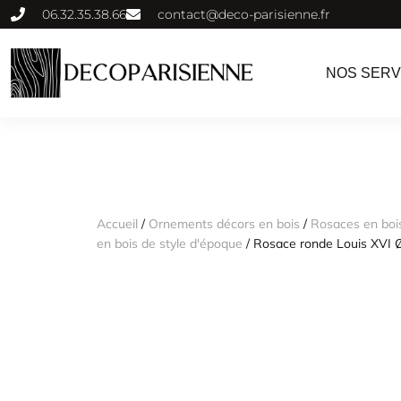
06.32.35.38.66
contact@deco-parisienne.fr
NOS SERV
Accueil
/
Ornements décors en bois
/
Rosaces en bois
en bois de style d'époque
/ Rosace ronde Louis XVI 