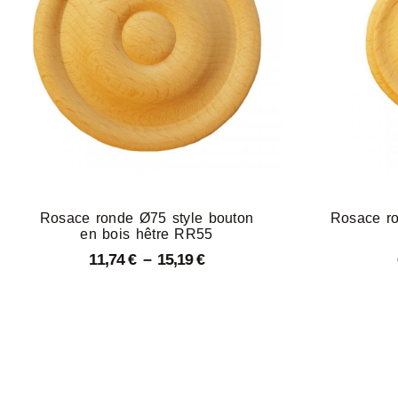
Rosace ronde Ø75 style bouton
Rosace ro
en bois hêtre RR55
11,74
€
–
15,19
€