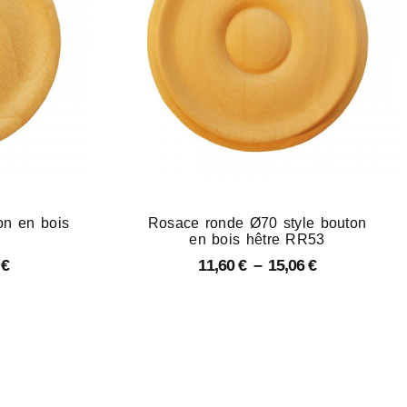
on en bois
Rosace ronde Ø70 style bouton
en bois hêtre RR53
6
€
11,60
€
–
15,06
€