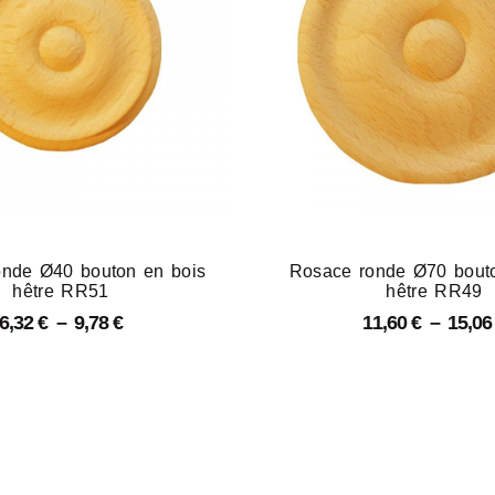
nde Ø40 bouton en bois
Rosace ronde Ø70 bout
hêtre RR51
hêtre RR49
6,32
€
–
9,78
€
11,60
€
–
15,0