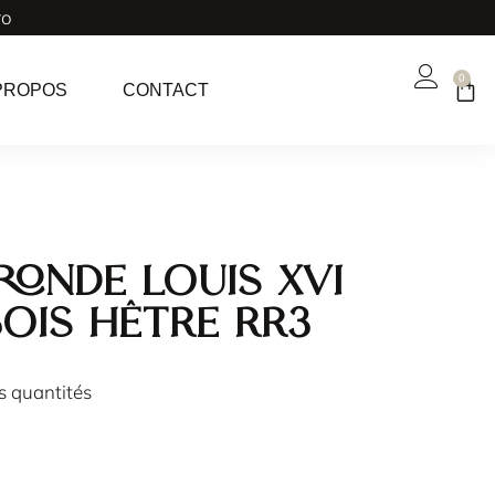
ro
0
PROPOS
CONTACT
ronde Louis XVI
bois hêtre RR3
es quantités