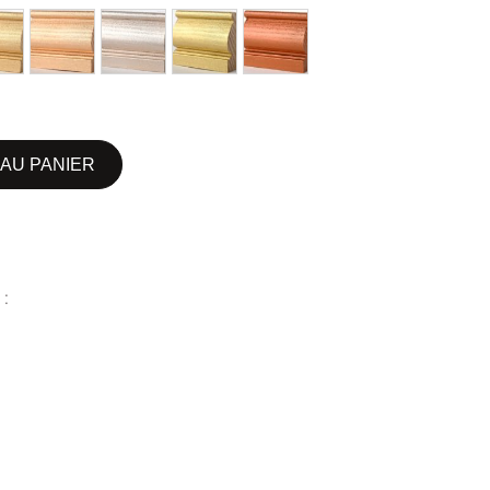
AU PANIER
 :