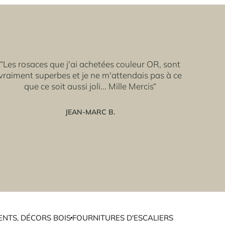
“Les rosaces que j'ai achetées couleur OR, sont
vraiment superbes et je ne m'attendais pas à ce
que ce soit aussi joli... Mille Mercis“
JEAN-MARC B.
NTS, DÉCORS BOIS
FOURNITURES D'ESCALIERS