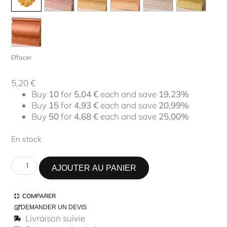
Effacer
5,20
€
Buy
10
for
5,04
€
each and save
19,23%
Buy
15
for
4,93
€
each and save
20,99%
Buy
50
for
4,68
€
each and save
25,00%
En stock
AJOUTER AU PANIER
COMPARER
DEMANDER UN DEVIS
Livraison suivie