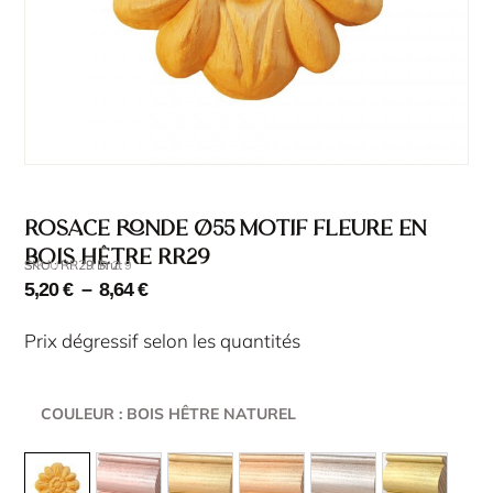
Rosace ronde Ø55 motif fleure en
bois hêtre RR29
SKU : RR29 Brut
SKU : RR29
5,20
€
–
8,64
€
Prix dégressif selon les quantités
COULEUR
: BOIS HÊTRE NATUREL