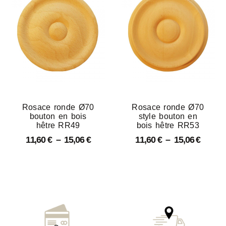
Rosace ronde Ø70
Rosace ronde Ø70
bouton en bois
style bouton en
hêtre RR49
bois hêtre RR53
11,60
€
–
15,06
€
11,60
€
–
15,06
€