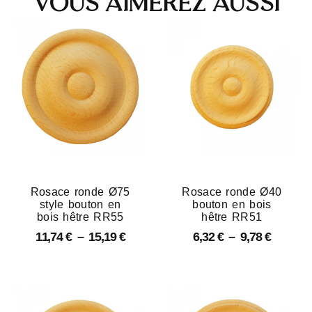
Vous aimerez aussi
Rosace ronde Ø75
Rosace ronde Ø40
style bouton en
bouton en bois
bois hêtre RR55
hêtre RR51
11,74
€
–
15,19
€
6,32
€
–
9,78
€