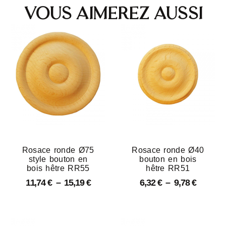
Vous aimerez aussi
Rosace ronde Ø75
Rosace ronde Ø40
style bouton en
bouton en bois
bois hêtre RR55
hêtre RR51
11,74
€
–
15,19
€
6,32
€
–
9,78
€