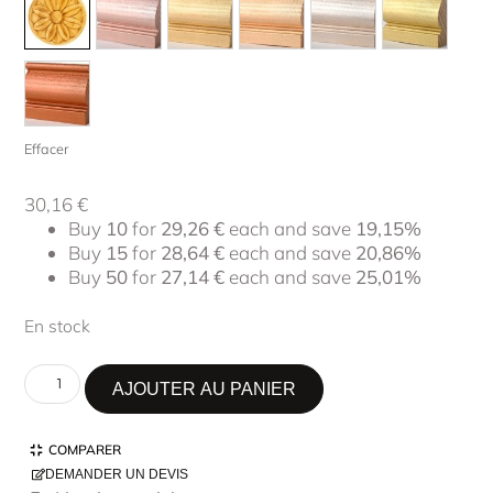
Effacer
30,16
€
Buy
10
for
29,26
€
each and save
19,15%
Buy
15
for
28,64
€
each and save
20,86%
Buy
50
for
27,14
€
each and save
25,01%
En stock
AJOUTER AU PANIER
COMPARER
DEMANDER UN DEVIS