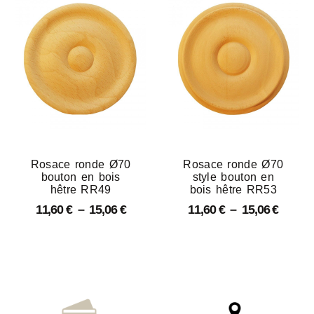
Rosace ronde Ø70
Rosace ronde Ø70
bouton en bois
style bouton en
hêtre RR49
bois hêtre RR53
11,60
€
–
15,06
€
11,60
€
–
15,06
€