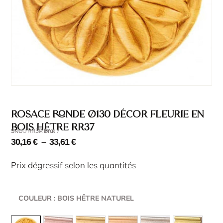
Rosace ronde Ø130 décor fleurie en
bois hêtre RR37
SKU : RR37 Brut
SKU : RR37
30,16
€
–
33,61
€
Prix dégressif selon les quantités
COULEUR
: BOIS HÊTRE NATUREL