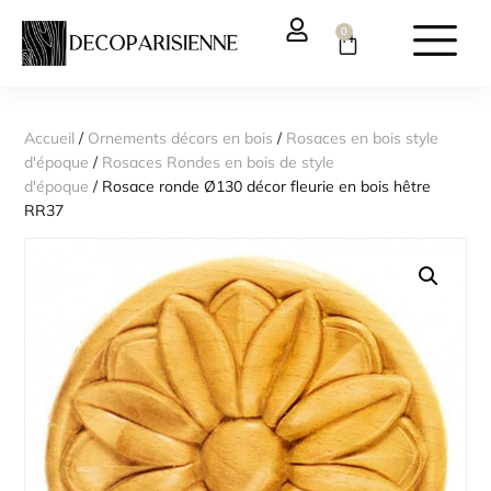
0
Accueil
/
Ornements décors en bois
/
Rosaces en bois style
d'époque
/
Rosaces Rondes en bois de style
d'époque
/ Rosace ronde Ø130 décor fleurie en bois hêtre
RR37