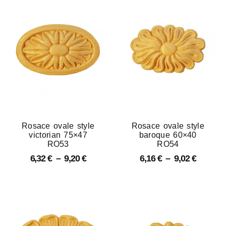
Rosace ovale style
Rosace ovale style
victorian 75×47
baroque 60×40
RO53
RO54
6,32
€
–
9,20
€
6,16
€
–
9,02
€