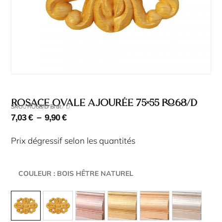
Rosace ovale ajourée 75×55 RO68/D
SKU : RO68/D Brut
SKU : RO68/D
7,03
€
–
9,90
€
Prix dégressif selon les quantités
COULEUR
: BOIS HÊTRE NATUREL