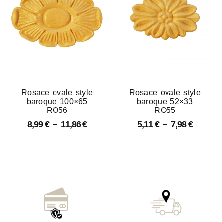
Rosace ovale style
Rosace ovale style
baroque 100×65
baroque 52×33
RO56
RO55
8,99
€
–
11,86
€
5,11
€
–
7,98
€