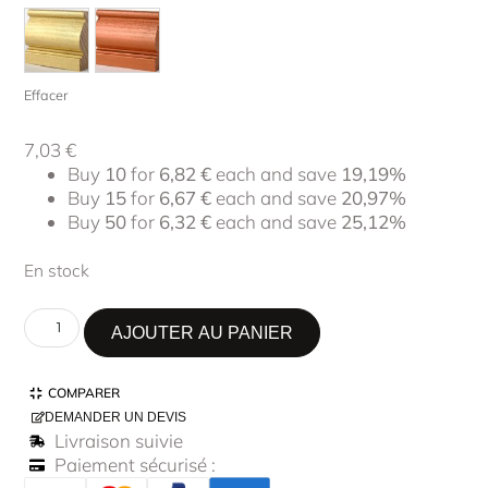
Effacer
7,03
€
Buy
10
for
6,82
€
each and save
19,19%
Buy
15
for
6,67
€
each and save
20,97%
Buy
50
for
6,32
€
each and save
25,12%
En stock
AJOUTER AU PANIER
COMPARER
DEMANDER UN DEVIS
Livraison suivie
Paiement sécurisé :