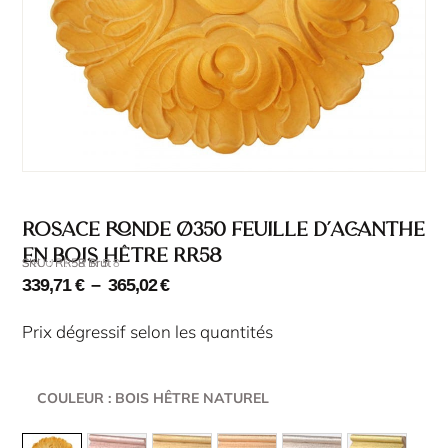
Rosace ronde Ø350 feuille d’acanthe
en bois hêtre RR58
SKU : RR58 Brut
SKU : RR58
339,71
€
–
365,02
€
Prix dégressif selon les quantités
COULEUR
: BOIS HÊTRE NATUREL