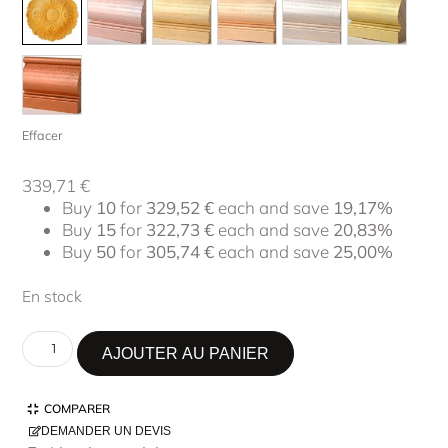
Effacer
339,71
€
Buy
10
for
329,52
€
each and save
19,17%
Buy
15
for
322,73
€
each and save
20,83%
Buy
50
for
305,74
€
each and save
25,00%
En stock
AJOUTER AU PANIER
COMPARER
DEMANDER UN DEVIS