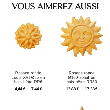
Vous aimerez aussi
Rosace ronde
Rosace ronde
Louis XVI Ø35 en
Ø100 soleil en
bois hêtre RR6
bois hêtre RR80
4,44
€
–
7,44
€
13,88
€
–
17,33
€