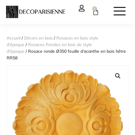
0
Accueil
/
Décors en bois
/
Rosaces en bois style
d'époque
/
Rosaces Rondes en bois de style
d'époque
/ Rosace ronde Ø350 feuille d’acanthe en bois hêtre
RR58