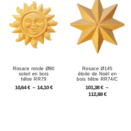
Rosace ronde Ø80
Rosace Ø145
soleil en bois
étoile de Noël en
hêtre RR79
bois hêtre RR74/C
10,64
€
–
14,10
€
101,38
€
–
112,88
€