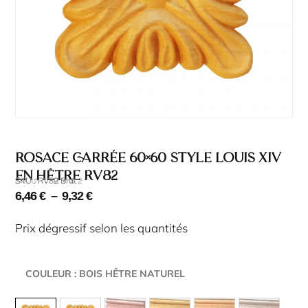
Rosace carrée 60×60 style Louis XIV
en hêtre RV82
SKU : RV82 Brut
SKU : RV82
6,46
€
–
9,32
€
Prix dégressif selon les quantités
COULEUR
: BOIS HÊTRE NATUREL