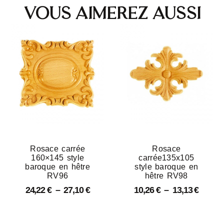
Vous aimerez aussi
Rosace carrée
Rosace
160×145 style
carrée135x105
baroque en hêtre
style baroque en
RV96
hêtre RV98
24,22
€
–
27,10
€
10,26
€
–
13,13
€