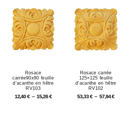
Rosace
Rosace carrée
carrée90x90 feuille
125×125 feuille
d’acanthe en hêtre
d’acanthe en hêtre
RV103
RV102
12,40
€
–
15,26
€
53,33
€
–
57,94
€