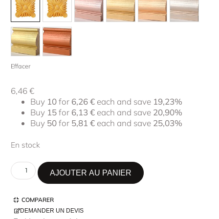
Effacer
6,46
€
Buy
10
for
6,26
€
each and save
19,23%
Buy
15
for
6,13
€
each and save
20,90%
Buy
50
for
5,81
€
each and save
25,03%
En stock
AJOUTER AU PANIER
COMPARER
DEMANDER UN DEVIS