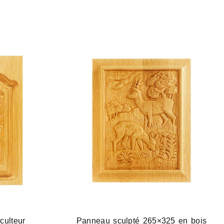
culteur
Panneau sculpté 265×325 en bois