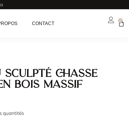
ro
0
PROPOS
CONTACT
 sculpté chasse
en bois massif
es quantités