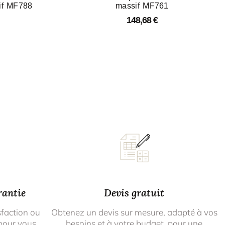
if MF788
massif MF761
148,68
€
rantie
Devis gratuit
sfaction ou
Obtenez un devis sur mesure, adapté à vos
pour vous
besoins et à votre budget, pour une