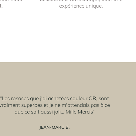
t.
expérience unique.
“Les rosaces que j'ai achetées couleur OR, sont
vraiment superbes et je ne m'attendais pas à ce
que ce soit aussi joli... Mille Mercis“
JEAN-MARC B.