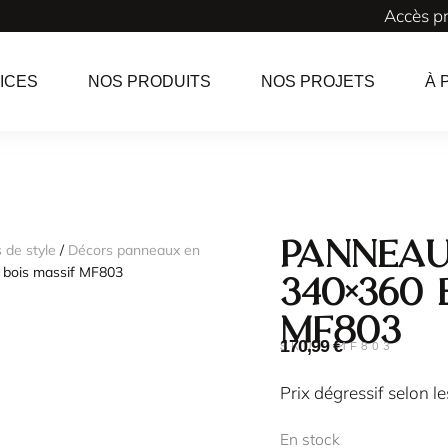
Accès p
ICES
NOS PRODUITS
NOS PROJETS
À 
Panneau
 de style
/
Décors panneaux en
 bois massif MF803
340×360 
MF803
170,99
€
SKU : MF803
Prix dégressif selon l
En stock