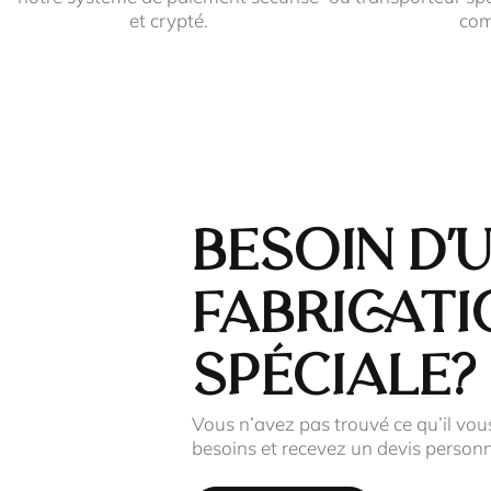
et crypté.
co
Besoin d'
fabricati
spéciale?
Vous n’avez pas trouvé ce qu’il vou
besoins et recevez un devis personn