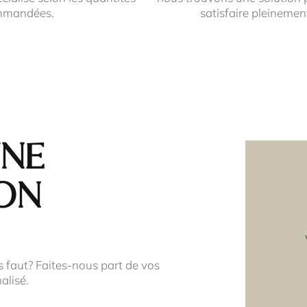
mmandées.
satisfaire pleinemen
une
on
s faut? Faites-nous part de vos
alisé.