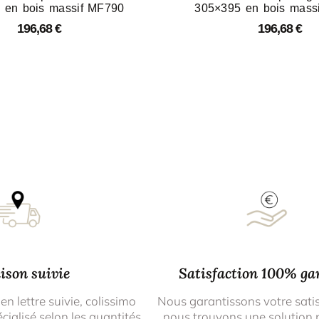
 en bois massif MF790
305×395 en bois mass
196,68
€
196,68
€
ison suivie
Satisfaction 100% ga
 en lettre suivie, colissimo
Nous garantissons votre sati
cialisé selon les quantités
nous trouvons une solution 