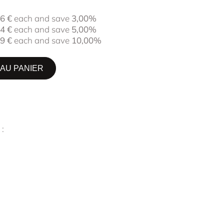
86
€
each and save
3,00%
44
€
each and save
5,00%
89
€
each and save
10,00%
AU PANIER
 :