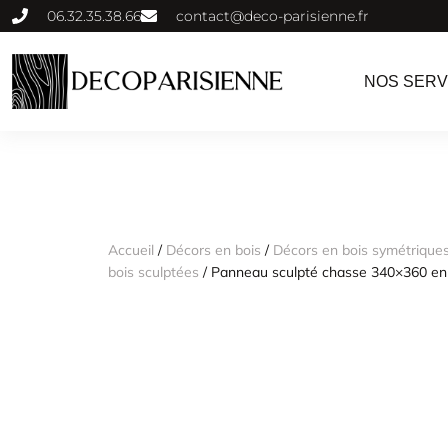
06.32.35.38.66
contact@deco-parisienne.fr
NOS SERV
Accueil
/
Décors en bois
/
Décors en bois symétriques
bois sculptées
/ Panneau sculpté chasse 340×360 en