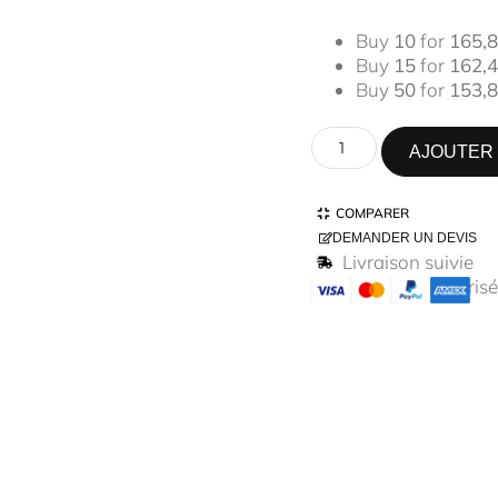
Buy
10
for
165,
Buy
15
for
162,
Buy
50
for
153,
AJOUTER 
COMPARER
DEMANDER UN DEVIS
Livraison suivie
Paiement sécurisé