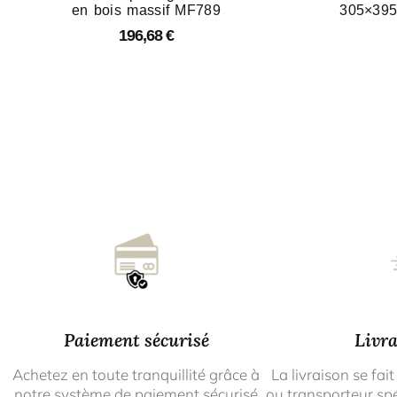
en bois massif MF789
305×395
196,68
€
Paiement sécurisé
Livra
Achetez en toute tranquillité grâce à
La livraison se fait
notre système de paiement sécurisé
ou transporteur spé