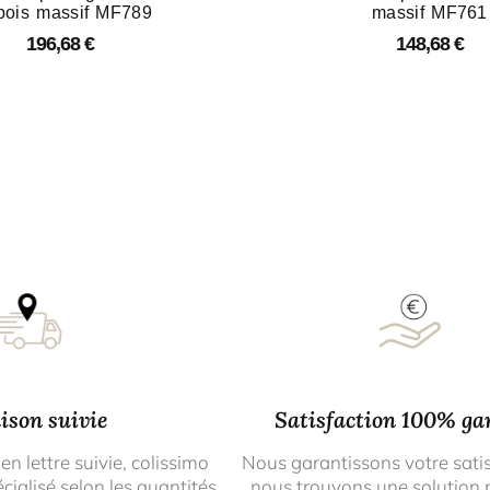
bois massif MF789
massif MF761
196,68
€
148,68
€
ison suivie
Satisfaction 100% ga
 en lettre suivie, colissimo
Nous garantissons votre sati
cialisé selon les quantités
nous trouvons une solution 