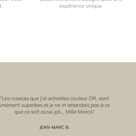
t.
expérience unique.
“Les rosaces que j'ai achetées couleur OR, sont
vraiment superbes et je ne m'attendais pas à ce
que ce soit aussi joli... Mille Mercis“
JEAN-MARC B.