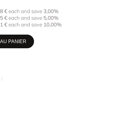
78
€
each and save
3,00%
85
€
each and save
5,00%
01
€
each and save
10,00%
AU PANIER
 :