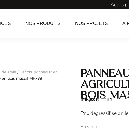
Accès p
ICES
NOS PRODUITS
NOS PROJETS
À 
Panneau
 de style
/
Décors panneaux en
5 en bois massif MF788
agricul
bois ma
196,68
€
SKU : MF788
Prix dégressif selon l
En stock