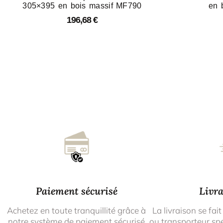
305×395 en bois massif MF790
en 
196,68
€
Paiement sécurisé
Livra
Achetez en toute tranquillité grâce à
La livraison se fait
notre système de paiement sécurisé
ou transporteur spé