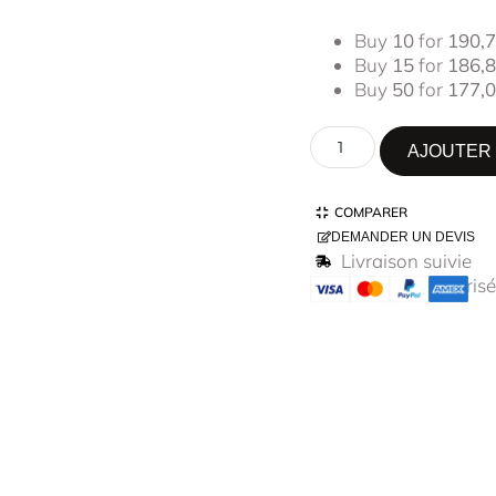
Buy
10
for
190,
Buy
15
for
186,
Buy
50
for
177,
AJOUTER 
COMPARER
DEMANDER UN DEVIS
Livraison suivie
Paiement sécurisé