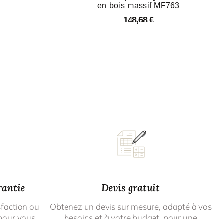
en bois massif MF763
148,68
€
rantie
Devis gratuit
sfaction ou
Obtenez un devis sur mesure, adapté à vos
pour vous
besoins et à votre budget, pour une