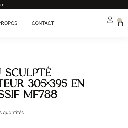
ro
0
PROPOS
CONTACT
 sculpté
teur 305×395 en
ssif MF788
es quantités