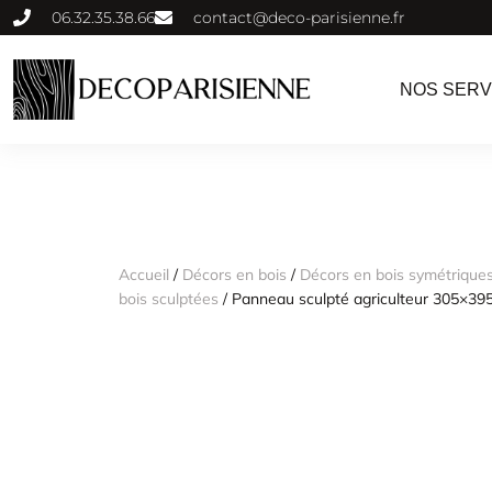
06.32.35.38.66
contact@deco-parisienne.fr
NOS SERV
Accueil
/
Décors en bois
/
Décors en bois symétriques
bois sculptées
/ Panneau sculpté agriculteur 305×39