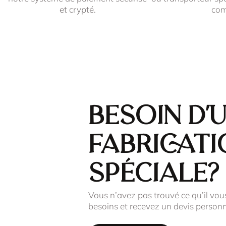
et crypté.
co
Besoin d'
fabricati
spéciale?
Vous n’avez pas trouvé ce qu’il vou
besoins et recevez un devis personn