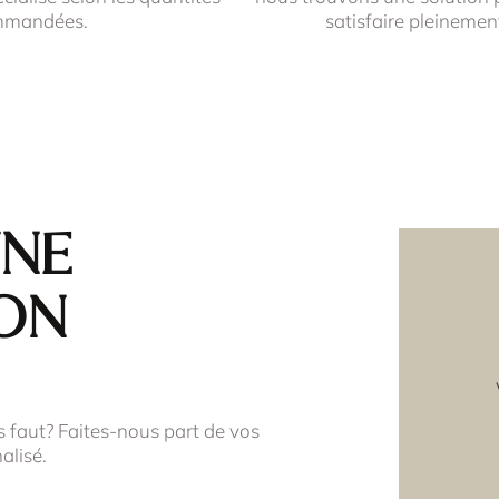
mmandées.
satisfaire pleinemen
une
on
s faut? Faites-nous part de vos
alisé.