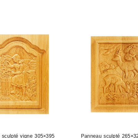
 sculpté vigne 305×395
Panneau sculpté 265×32