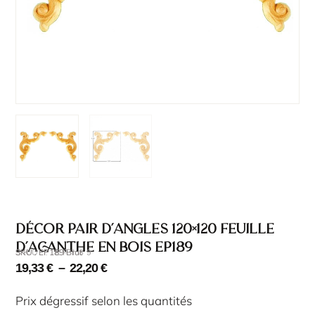
Décor pair d’angles 120×120 feuille
d’acanthe en bois EP189
SKU : EP189 Brut
SKU : EP189
19,33
€
–
22,20
€
Prix dégressif selon les quantités