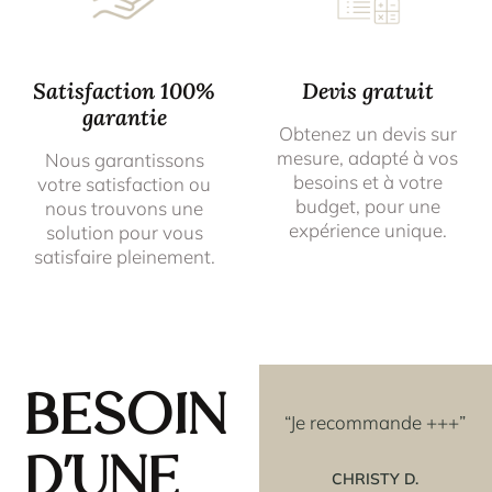
Satisfaction 100%
Devis gratuit
garantie
Obtenez un devis sur
mesure, adapté à vos
Nous garantissons
besoins et à votre
votre satisfaction ou
budget, pour une
nous trouvons une
expérience unique.
solution pour vous
satisfaire pleinement.
Besoin
avoir
“Les rosaces que j'ai
“Je recommande +++”
e
achetées couleur OR,
d'une
t un
sont vraiment superbes
CHRISTY D.