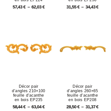
57,43
€
–
62,03
€
31,55
€
–
34,43
€
Décor pair
Décor pair
d’angles 210×100
d’angles 260×65
feuille d’acanthe
feuille d’acanthe
en bois EP235
en bois EP208
58,44
€
–
63,04
€
28,50
€
–
31,37
€