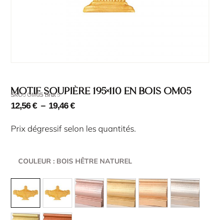
Motif soupière 195×110 en bois OM05
SKU : OM05 Brut
SKU : OM05
12,56
€
–
19,46
€
Prix dégressif selon les quantités.
COULEUR
: BOIS HÊTRE NATUREL