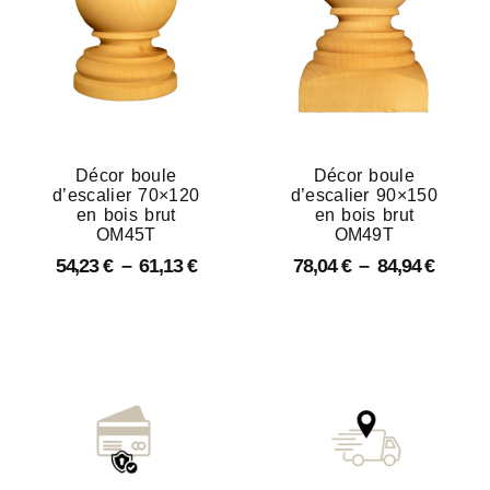
Décor boule
Décor boule
d’escalier 70×120
d’escalier 90×150
en bois brut
en bois brut
OM45T
OM49T
54,23
€
–
61,13
€
78,04
€
–
84,94
€