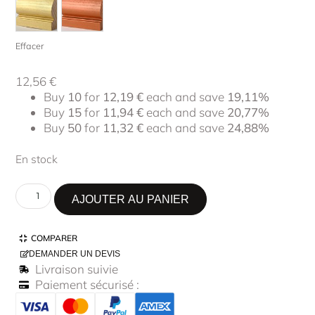
Effacer
12,56
€
Buy
10
for
12,19
€
each and save
19,11%
Buy
15
for
11,94
€
each and save
20,77%
Buy
50
for
11,32
€
each and save
24,88%
En stock
AJOUTER AU PANIER
COMPARER
DEMANDER UN DEVIS
Livraison suivie
Paiement sécurisé :