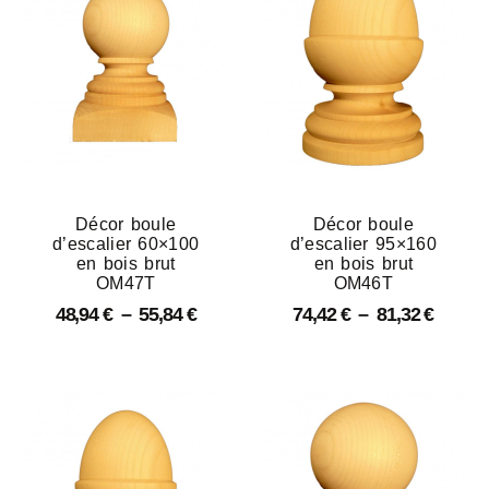
Décor boule
Décor boule
d’escalier 60×100
d’escalier 95×160
en bois brut
en bois brut
OM47T
OM46T
48,94
€
–
55,84
€
74,42
€
–
81,32
€