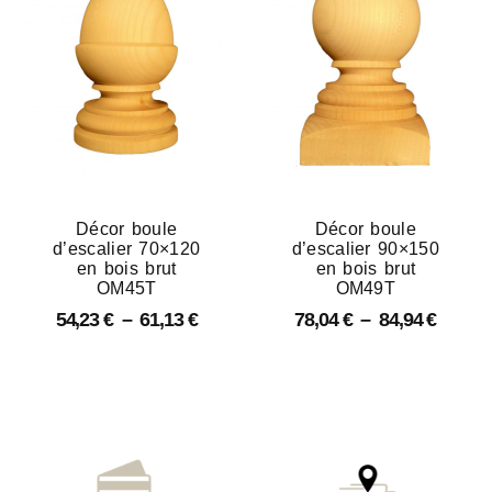
Décor boule
Décor boule
d’escalier 70×120
d’escalier 90×150
en bois brut
en bois brut
OM45T
OM49T
54,23
€
–
61,13
€
78,04
€
–
84,94
€