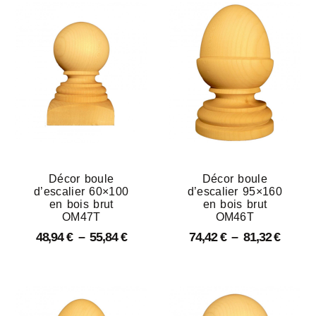
Décor boule
Décor boule
d’escalier 60×100
d’escalier 95×160
en bois brut
en bois brut
OM47T
OM46T
48,94
€
–
55,84
€
74,42
€
–
81,32
€