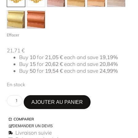
Effacer
21,71
€
Buy
10
for
21,05
€
each and save
19,19%
Buy
15
for
20,62
€
each and save
20,84%
Buy
50
for
19,54
€
each and save
24,99%
En stock
AJOUTER AU PANIER
COMPARER
DEMANDER UN DEVIS
Livraison suivie