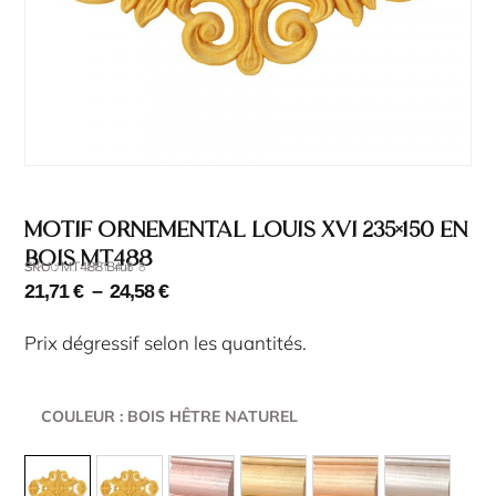
Motif ornemental Louis XVI 235×150 en
bois MT488
SKU : MT488 Brut
SKU : MT488
21,71
€
–
24,58
€
Prix dégressif selon les quantités.
COULEUR
: BOIS HÊTRE NATUREL