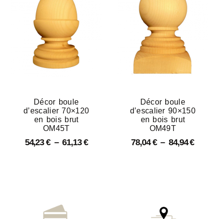
Décor boule
Décor boule
d’escalier 70×120
d’escalier 90×150
en bois brut
en bois brut
OM45T
OM49T
54,23
€
–
61,13
€
78,04
€
–
84,94
€