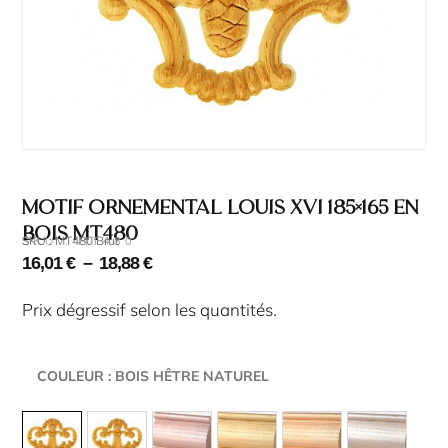
Motif ornemental Louis XVI 185×165 en
bois MT480
SKU : MT480 Brut
SKU : MT480
16,01
€
–
18,88
€
Prix dégressif selon les quantités.
COULEUR
: BOIS HÊTRE NATUREL