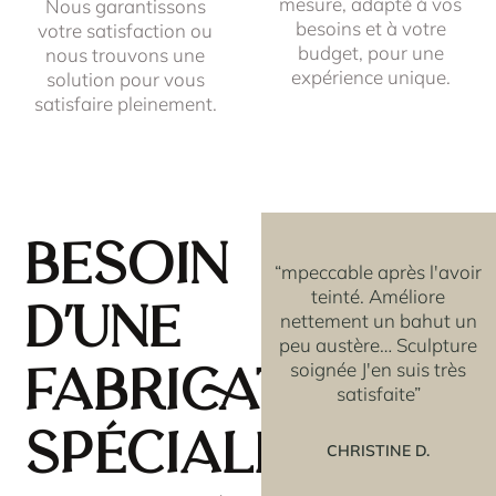
mesure, adapté à vos
Nous garantissons
besoins et à votre
votre satisfaction ou
budget, pour une
nous trouvons une
expérience unique.
solution pour vous
satisfaire pleinement.
Besoin
r le
“Beau produit sans
“mpeccable après l'avoir
les
défaut, très régulier,
teinté. Améliore
d'une
parfaitement réalisé,
nettement un bahut un
dont la photo est
peu austère… Sculpture
l'exacte représentation.”
soignée J'en suis très
fabrication
satisfaite”
PHILIPPE S.
spéciale?
CHRISTINE D.