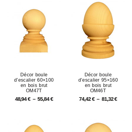
Décor boule
Décor boule
d’escalier 60×100
d’escalier 95×160
en bois brut
en bois brut
OM47T
OM46T
48,94
€
–
55,84
€
74,42
€
–
81,32
€