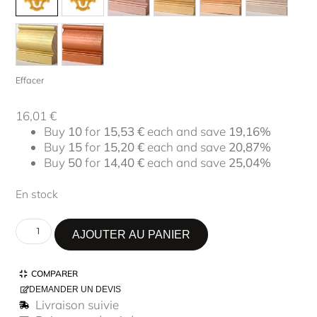
Effacer
16,01
€
Buy
10
for
15,53
€
each and save
19,16%
Buy
15
for
15,20
€
each and save
20,87%
Buy
50
for
14,40
€
each and save
25,04%
En stock
AJOUTER AU PANIER
COMPARER
DEMANDER UN DEVIS
Livraison suivie