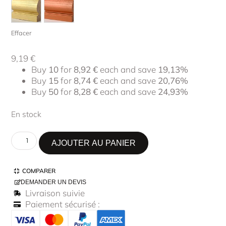
Effacer
9,19
€
Buy
10
for
8,92
€
each and save
19,13%
Buy
15
for
8,74
€
each and save
20,76%
Buy
50
for
8,28
€
each and save
24,93%
En stock
AJOUTER AU PANIER
COMPARER
DEMANDER UN DEVIS
Livraison suivie
Paiement sécurisé :