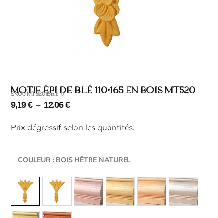
Motif épi de blé 110×165 en bois MT520
SKU : MT520 Brut
SKU : MT520
9,19
€
–
12,06
€
Prix dégressif selon les quantités.
COULEUR
: BOIS HÊTRE NATUREL