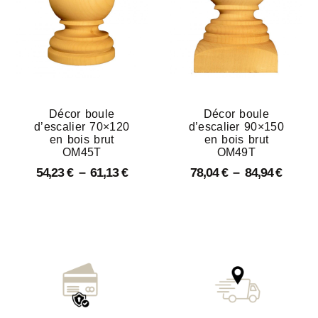
Décor boule
Décor boule
d’escalier 70×120
d’escalier 90×150
en bois brut
en bois brut
OM45T
OM49T
54,23
€
–
61,13
€
78,04
€
–
84,94
€