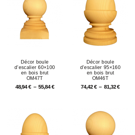
Décor boule
Décor boule
d’escalier 60×100
d’escalier 95×160
en bois brut
en bois brut
OM47T
OM46T
48,94
€
–
55,84
€
74,42
€
–
81,32
€