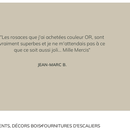
“Les rosaces que j'ai achetées couleur OR, sont
vraiment superbes et je ne m'attendais pas à ce
que ce soit aussi joli... Mille Mercis“
JEAN-MARC B.
NTS, DÉCORS BOIS
FOURNITURES D'ESCALIERS