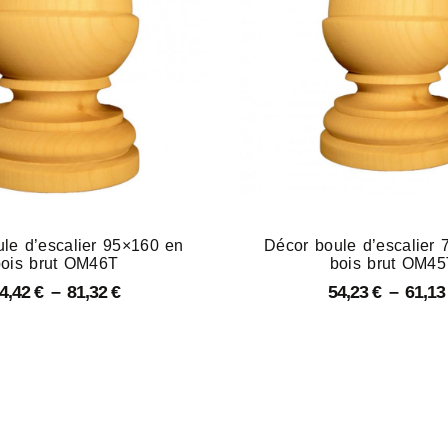
le d’escalier 95×160 en
Décor boule d’escalier
bois brut OM46T
bois brut OM45
4,42
€
–
81,32
€
54,23
€
–
61,1