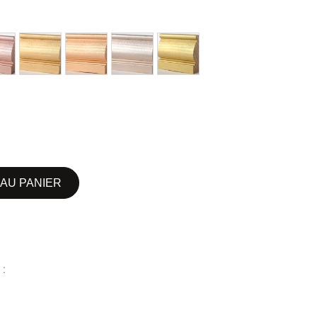
AU PANIER
 :