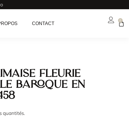
ro
0
PROPOS
CONTACT
imaise fleurie
tyle baroque en
458
es quantités.