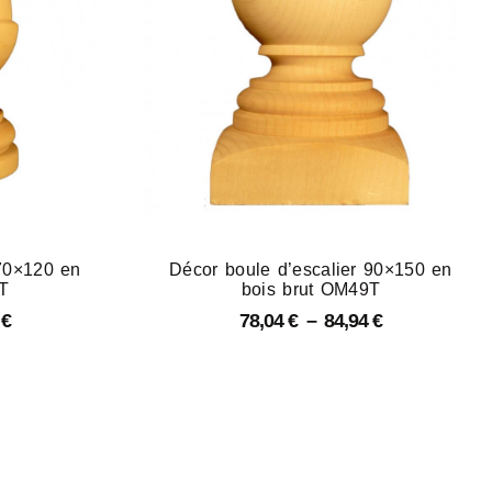
 70×120 en
Décor boule d’escalier 90×150 en
T
bois brut OM49T
3
€
78,04
€
–
84,94
€