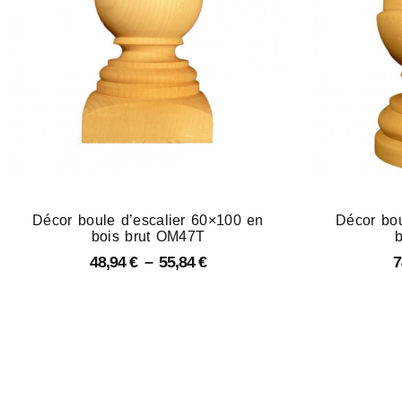
Décor boule d’escalier 60×100 en
Décor bou
bois brut OM47T
48,94
€
–
55,84
€
7