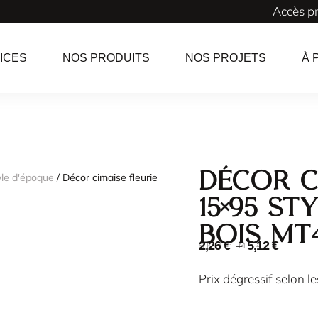
Accès p
ICES
NOS PRODUITS
NOS PROJETS
À 
Décor c
yle d'époque
/ Décor cimaise fleurie
15×95 s
bois MT
2,26
€
–
5,12
€
SKU : MT458
Prix dégressif selon l