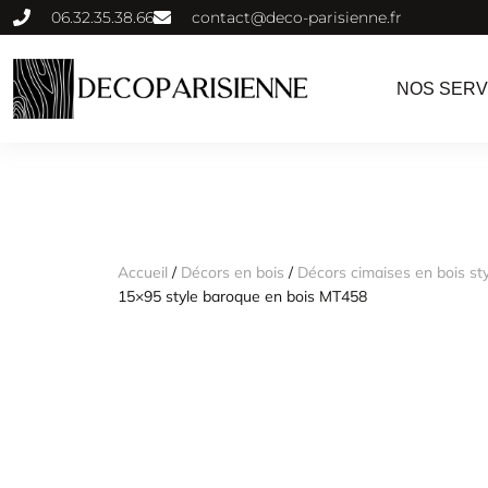
06.32.35.38.66
contact@deco-parisienne.fr
NOS SERV
Accueil
/
Décors en bois
/
Décors cimaises en bois st
15×95 style baroque en bois MT458