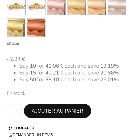
Effacer
42,34
€
Buy
10
for
41,06
€
each and save
19,19%
Buy
15
for
40,21
€
each and save
20,86%
Buy
50
for
38,10
€
each and save
25,01%
En stock
AJOUTER AU PANIER
COMPARER
DEMANDER UN DEVIS