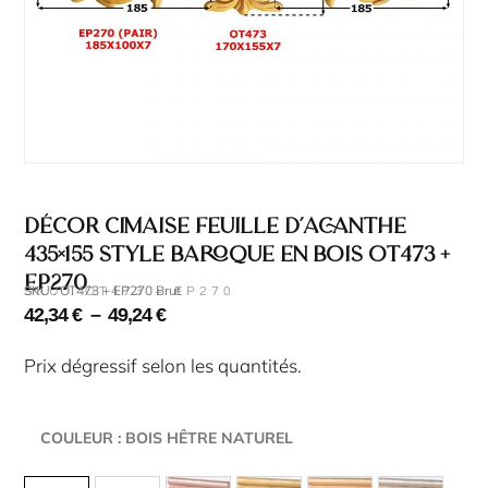
Décor cimaise feuille d’acanthe
435×155 style baroque en bois OT473 +
EP270
SKU : OT473 + EP270 Brut
SKU : OT473 + EP270
42,34
€
–
49,24
€
Prix dégressif selon les quantités.
COULEUR
: BOIS HÊTRE NATUREL