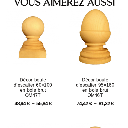
Vous aimerez aussi
Décor boule
Décor boule
d’escalier 60×100
d’escalier 95×160
en bois brut
en bois brut
OM47T
OM46T
48,94
€
–
55,84
€
74,42
€
–
81,32
€