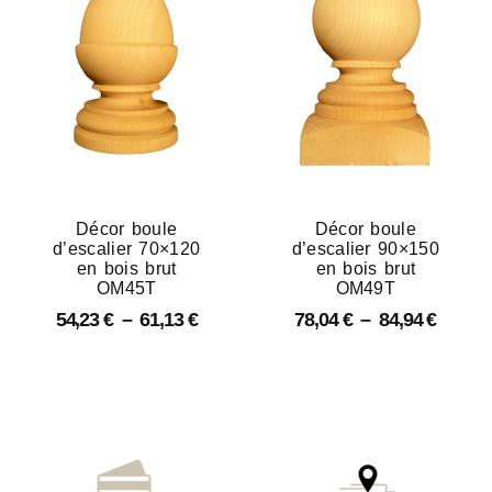
Décor boule
Décor boule
d’escalier 70×120
d’escalier 90×150
en bois brut
en bois brut
OM45T
OM49T
54,23
€
–
61,13
€
78,04
€
–
84,94
€