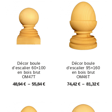
Décor boule
Décor boule
d’escalier 60×100
d’escalier 95×160
en bois brut
en bois brut
OM47T
OM46T
48,94
€
–
55,84
€
74,42
€
–
81,32
€