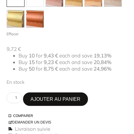
Effacer
9,72
€
Buy
10
for
9,43
€
each and save
19,13%
Buy
15
for
9,23
€
each and save
20,84%
Buy
50
for
8,75
€
each and save
24,96%
En stock
AJOUTER AU PANIER
COMPARER
DEMANDER UN DEVIS
Livraison suivie