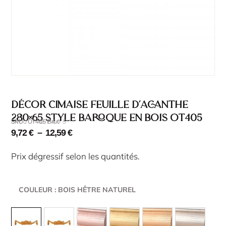
Décor cimaise feuille d’acanthe
280×65 style baroque en bois OT405
SKU : OT405 Brut
SKU : OT405
9,72
€
–
12,59
€
Prix dégressif selon les quantités.
COULEUR
: BOIS HÊTRE NATUREL