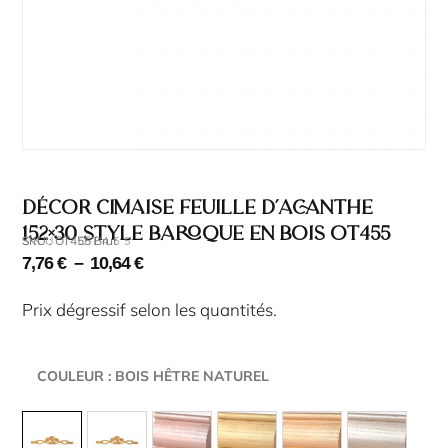
Décor cimaise feuille d’acanthe
152×30 style baroque en bois OT455
SKU : OT455 Brut
SKU : OT455
7,76
€
–
10,64
€
Prix dégressif selon les quantités.
COULEUR
: BOIS HÊTRE NATUREL