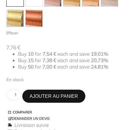
Effacer
7,76
€
Buy
10
for
7,54
€
each and save
19,01%
Buy
15
for
7,38
€
each and save
20,73%
Buy
50
for
7,00
€
each and save
24,81%
En stock
AJOUTER AU PANIER
COMPARER
DEMANDER UN DEVIS
Livraison suivie