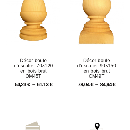
Décor boule
Décor boule
d’escalier 70×120
d’escalier 90×150
en bois brut
en bois brut
OM45T
OM49T
54,23
€
–
61,13
€
78,04
€
–
84,94
€