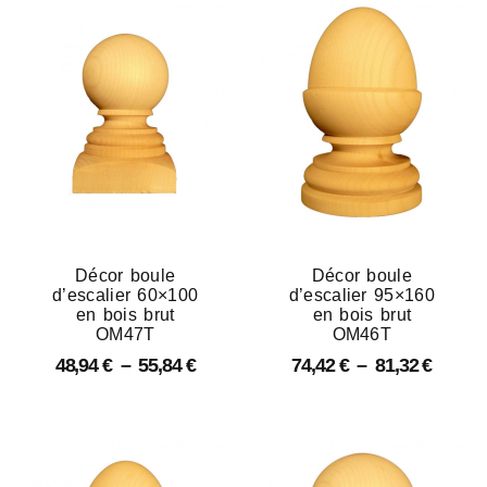
Décor boule
Décor boule
d’escalier 60×100
d’escalier 95×160
en bois brut
en bois brut
OM47T
OM46T
48,94
€
–
55,84
€
74,42
€
–
81,32
€