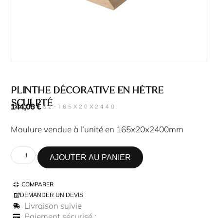
Plinthe décorative en hêtre
sculpté
144,06
€
SKU : LS2-165X20X2440
Moulure vendue à l’unité en 165x20x2400mm
AJOUTER AU PANIER
COMPARER
DEMANDER UN DEVIS
Livraison suivie
Paiement sécurisé :