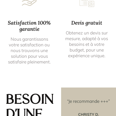
Satisfaction 100%
Devis gratuit
garantie
Obtenez un devis sur
mesure, adapté à vos
Nous garantissons
besoins et à votre
votre satisfaction ou
budget, pour une
nous trouvons une
expérience unique.
solution pour vous
satisfaire pleinement.
Besoin
avoir
“Les rosaces que j'ai
“Je recommande +++”
e
achetées couleur OR,
d'une
t un
sont vraiment superbes
CHRISTY D.