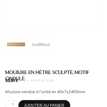
Moulure en hêtre sculpté, motif
ondulé
53,95
€
SKU : 4121-40X7X1200
Moulure vendue à l’unité en 40x7x2400mm
AJOUTER AU PANIER