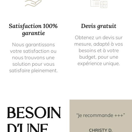
Satisfaction 100%
Devis gratuit
garantie
Obtenez un devis sur
mesure, adapté à vos
Nous garantissons
besoins et à votre
votre satisfaction ou
budget, pour une
nous trouvons une
expérience unique.
solution pour vous
satisfaire pleinement.
Besoin
avoir
“Les rosaces que j'ai
“Je recommande +++”
e
achetées couleur OR,
d'une
t un
sont vraiment superbes
CHRISTY D.