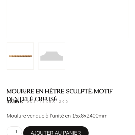
Moulure en hêtre sculpté, motif
dentelé creusé
12,95
€
SKU : 4003-15X6X1200
Moulure vendue à l’unité en 15x6x2400mm
AJOUTER AU PANIER