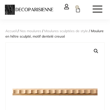
0
Accueil
/
Nos moulures
/
Moulures sculptées de style
/ Moulure
en hêtre sculpté, motif dentelé creusé