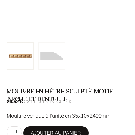
Moulure en hêtre sculpté, motif
arche et dentelle
29,52
€
SKU : 2013-35X10X2440
Moulure vendue à l’unité en 35x10x2400mm
AJOUTER AU PANIER