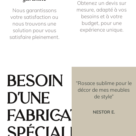
Obtenez un devis sur
mesure, adapté à vos
Nous garantissons
besoins et à votre
votre satisfaction ou
budget, pour une
nous trouvons une
expérience unique.
solution pour vous
satisfaire pleinement.
Besoin
'ai
“Je recommande +++”
“Rosace sublime pour le
OR,
décor de mes meubles
d'une
rbes
de style”
CHRISTY D.
s pas
ssi
fabrication
NESTOR E.
s“
spéciale?