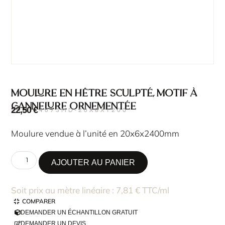
Moulure en hêtre sculpté, motif à
cannelure ornementée
22,50
€
SKU : 4073MD-20X6X1200
Moulure vendue à l’unité en 20x6x2400mm
AJOUTER AU PANIER
Soit prix au mètre linéaire : 7,81 € TTC/ml
COMPARER
DEMANDER UN ÉCHANTILLON GRATUIT
DEMANDER UN DEVIS