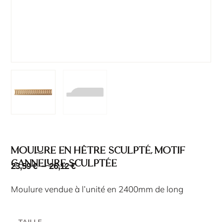
Moulure en hêtre sculpté, motif
cannelure sculptée
23,59
€
–
26,12
€
Moulure vendue à l’unité en 2400mm de long
TAILLE