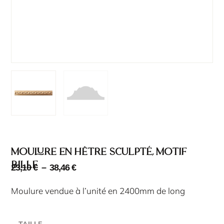
Moulure en hêtre sculpté, motif
bille
23,10
€
–
38,46
€
Moulure vendue à l’unité en 2400mm de long
TAILLE