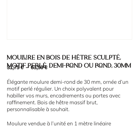
Moulure en bois de hêtre sculpté,
motif perlé, demi-rond ou rond, 30mm
31,75
€
–
63,50
€
Élégante moulure demi-rond de 30 mm, ornée d’un
motif perlé régulier. Un choix polyvalent pour
habiller vos murs, encadrements ou portes avec
raffinement. Bois de hêtre massif brut,
personnalisable à souhait.
Moulure vendue à l’unité en 1 mètre linéaire