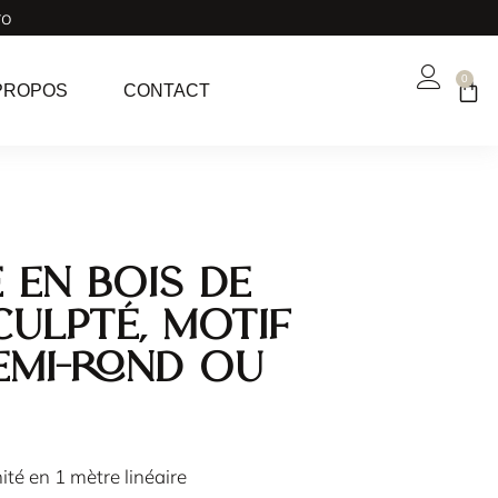
ro
0
PROPOS
CONTACT
 en bois de
culpté, motif
demi-rond ou
ité en 1 mètre linéaire