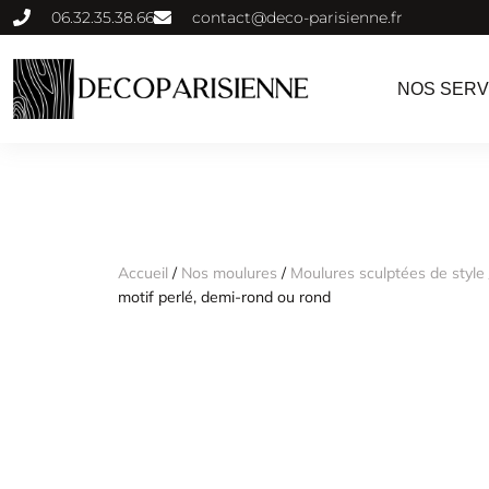
06.32.35.38.66
contact@deco-parisienne.fr
NOS SERV
Accueil
/
Nos moulures
/
Moulures sculptées de style
motif perlé, demi-rond ou rond