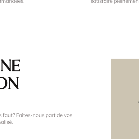
mmandées.
satisfaire pleinemen
une
on
s faut? Faites-nous part de vos
alisé.