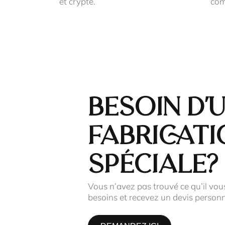
et crypté.
co
Besoin d'
fabricati
spéciale?
Vous n’avez pas trouvé ce qu’il vou
besoins et recevez un devis personn