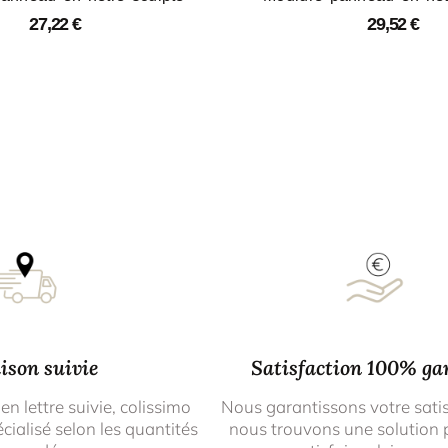
27,22
€
29,52
€
ison suivie
Satisfaction 100% ga
 en lettre suivie, colissimo
Nous garantissons votre sati
cialisé selon les quantités
nous trouvons une solution 