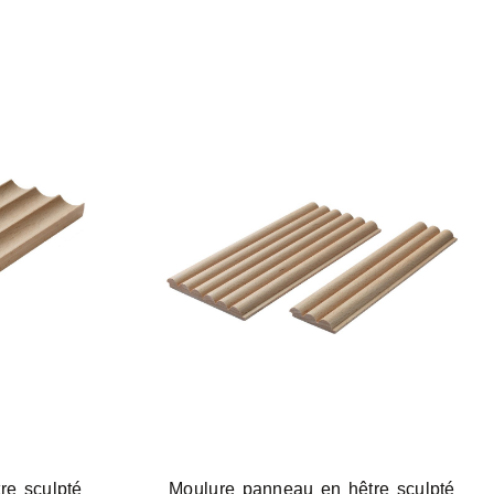
re sculpté
Moulure panneau en hêtre sculpté