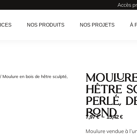
Accès p
ICES
NOS PRODUITS
NOS PROJETS
À 
Moulure
/ Moulure en bois de hêtre sculpté,
hêtre s
perlé, 
rond
7,97
€
–
15,42
€
Moulure vendue à l’un