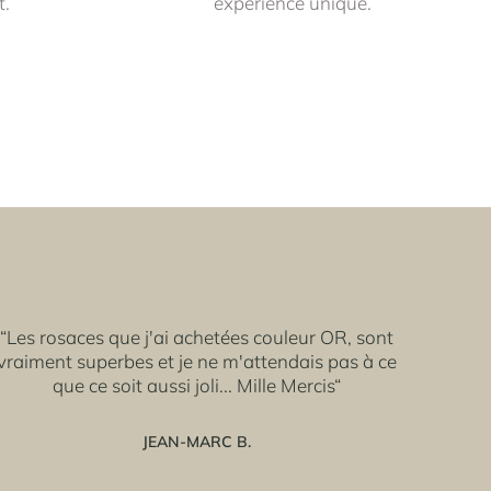
t.
expérience unique.
“Les rosaces que j'ai achetées couleur OR, sont
vraiment superbes et je ne m'attendais pas à ce
que ce soit aussi joli... Mille Mercis“
JEAN-MARC B.