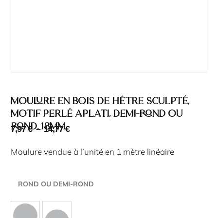
Moulure en bois de hêtre sculpté,
motif perlé aplati, demi-rond ou
rond, 18mm
7,97
€
–
14,77
€
Moulure vendue à l’unité en 1 mètre linéaire
ROND OU DEMI-ROND