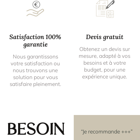
Satisfaction 100%
Devis gratuit
garantie
Obtenez un devis sur
mesure, adapté à vos
Nous garantissons
besoins et à votre
votre satisfaction ou
budget, pour une
nous trouvons une
expérience unique.
solution pour vous
satisfaire pleinement.
Besoin
avoir
“Les rosaces que j'ai
“Je recommande +++”
e
achetées couleur OR,