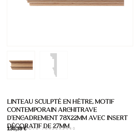
Linteau sculpté en hêtre, motif
contemporain architrave
d’encadrement 78x22mm avec insert
décoratif de 27mm
130,39
€
SKU : MD78-78X22X2440