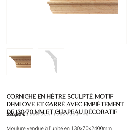
Corniche en hêtre sculpté, motif
demi ove et carré avec empiètement
de 130×70 mm et chapeau décoratif
226,92
€
SKU : 5260MDCA-130X70X2440
Moulure vendue à l’unité en 130x70x2400mm