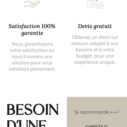
Satisfaction 100%
Devis gratuit
garantie
Obtenez un devis sur
mesure, adapté à vos
Nous garantissons
besoins et à votre
votre satisfaction ou
budget, pour une
nous trouvons une
expérience unique.
solution pour vous
satisfaire pleinement.
Besoin
oir
“Les rosaces que j'ai
“Je recommande +++”
achetées couleur OR,
 un
sont vraiment superbes
CHRISTY D.