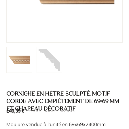
Corniche en hêtre sculpté, motif
corde avec empiètement de 69×69 mm
et chapeau décoratif
149,39
€
SKU : 20MD90-69X69X2440
Moulure vendue à l’unité en 69x69x2400mm