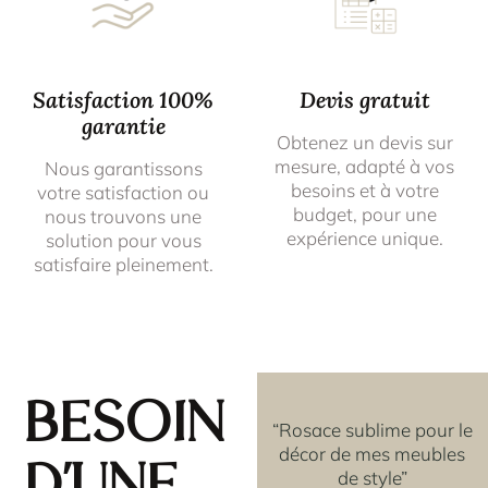
Satisfaction 100%
Devis gratuit
garantie
Obtenez un devis sur
mesure, adapté à vos
Nous garantissons
besoins et à votre
votre satisfaction ou
budget, pour une
nous trouvons une
expérience unique.
solution pour vous
satisfaire pleinement.
Besoin
'ai
“Je recommande +++”
“Rosace sublime pour le
OR,
décor de mes meubles
rbes
de style”
CHRISTY D.