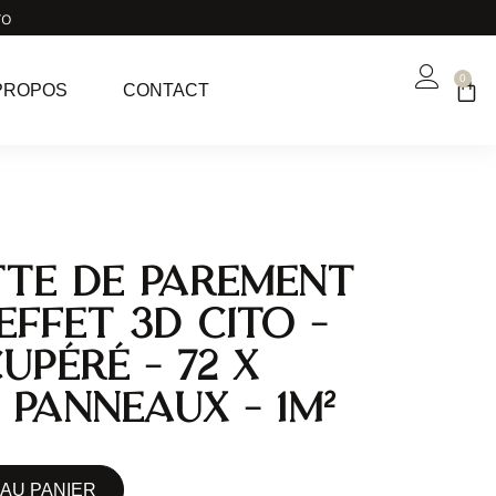
ro
0
PROPOS
CONTACT
te de parement
effet 3D CITO –
upéré – 72 x
4 panneaux – 1m²
AU PANIER