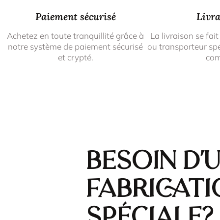
Paiement sécurisé
Livra
Achetez en toute tranquillité grâce à
La livraison se fait
notre système de paiement sécurisé
ou transporteur spé
et crypté.
co
Besoin d'
fabricati
spéciale?