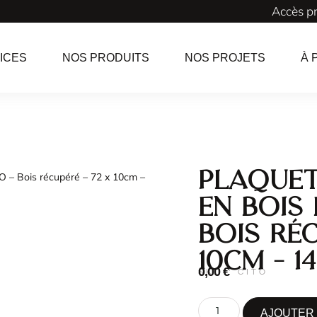
Accès p
ICES
NOS PRODUITS
NOS PROJETS
À 
Plaquet
O – Bois récupéré – 72 x 10cm –
en bois 
Bois réc
10cm – 1
0,00
€
SKU : CITO
AJOUTER 