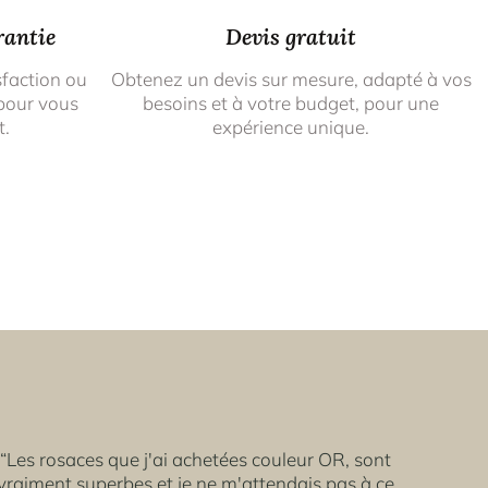
rantie
Devis gratuit
sfaction ou
Obtenez un devis sur mesure, adapté à vos
pour vous
besoins et à votre budget, pour une
t.
expérience unique.
“Les rosaces que j'ai achetées couleur OR, sont
vraiment superbes et je ne m'attendais pas à ce