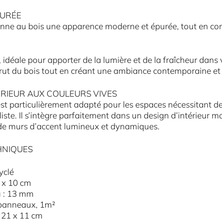
PURÉE
onne au bois une apparence moderne et épurée, tout en co
e, idéale pour apporter de la lumière et de la fraîcheur dans 
brut du bois tout en créant une ambiance contemporaine et
ÉRIEUR AUX COULEURS VIVES
st particulièrement adapté pour les espaces nécessitant de
iste. Il s’intègre parfaitement dans un design d’intérieur m
 de murs d’accent lumineux et dynamiques.
HNIQUES
yclé
2 x 10 cm
 : 13 mm
 panneaux, 1m²
x 21 x 11 cm