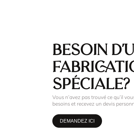
Besoin d'
fabricati
spéciale?
Vous n’avez pas trouvé ce qu’il vou
besoins et recevez un devis personn
DEMANDEZ ICI