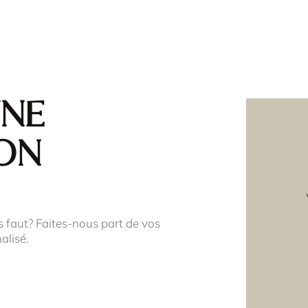
une
on
s faut? Faites-nous part de vos
alisé.