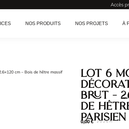
Accès p
ICES
NOS PRODUITS
NOS PROJETS
À 
Lot 6 M
2.6×120 cm – Bois de hêtre massif
Décorat
Brut – 2
de hêtr
Parisien
0,00
€
SKU : 2026M