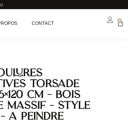
ro
0
PROPOS
CONTACT
oulures
ives Torsade
.6×120 cm – Bois
e massif – Style
 – A peindre