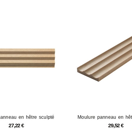
anneau en hêtre sculpté
Moulure panneau en hêt
27,22
€
29,52
€