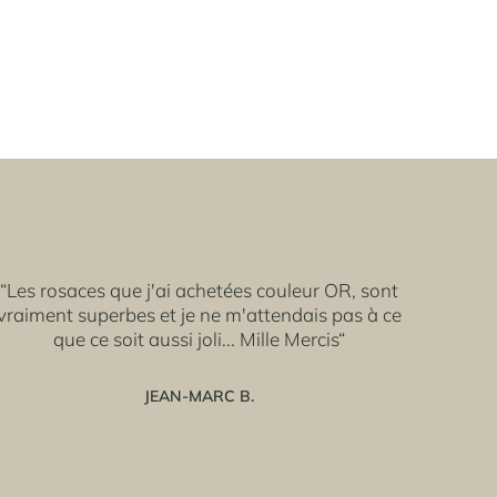
“Les rosaces que j'ai achetées couleur OR, sont
vraiment superbes et je ne m'attendais pas à ce
que ce soit aussi joli... Mille Mercis“
JEAN-MARC B.