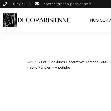
06.32.35.38.66
contact@deco-parisienne.fr
NOS SERV
Accueil
/ Lot 6 Moulures Décoratives Torsade Brut – 
– Style Parisien – A peindre