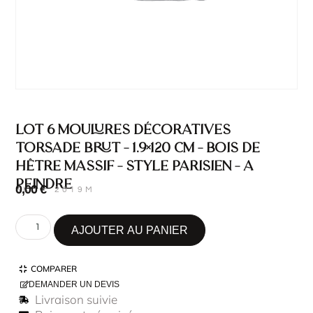
Lot 6 Moulures Décoratives
Torsade Brut – 1.9×120 cm – Bois de
hêtre massif – Style Parisien – A
peindre
0,00
€
SKU : 2019M
AJOUTER AU PANIER
COMPARER
DEMANDER UN DEVIS
Livraison suivie