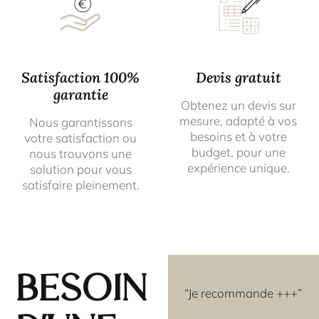
Satisfaction 100%
Devis gratuit
garantie
Obtenez un devis sur
mesure, adapté à vos
Nous garantissons
besoins et à votre
votre satisfaction ou
budget, pour une
nous trouvons une
expérience unique.
solution pour vous
satisfaire pleinement.
Besoin
avoir
“Les rosaces que j'ai
“Je recommande +++”
e
achetées couleur OR,