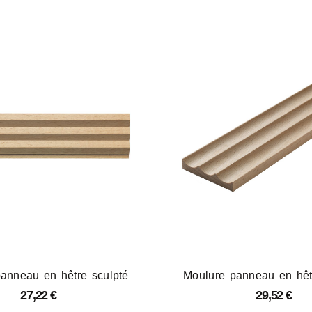
anneau en hêtre sculpté
Moulure panneau en hêt
27,22
€
29,52
€