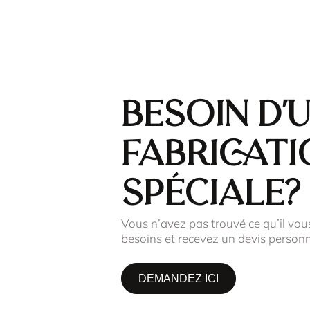
Besoin d'
fabricati
spéciale?
Vous n’avez pas trouvé ce qu’il vou
besoins et recevez un devis personn
DEMANDEZ ICI