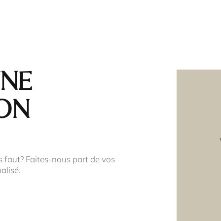
une
on
s faut? Faites-nous part de vos
alisé.