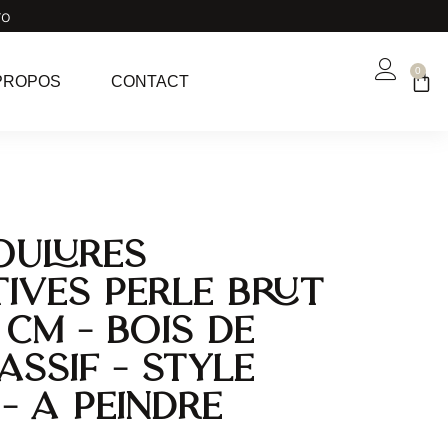
ro
0
PROPOS
CONTACT
oulures
ives Perle Brut
3 cm – Bois de
assif – Style
 – A peindre