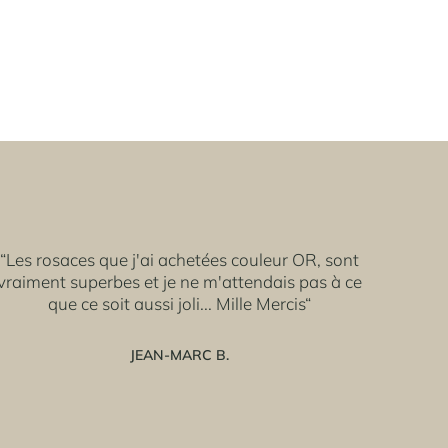
“Les rosaces que j'ai achetées couleur OR, sont
vraiment superbes et je ne m'attendais pas à ce
que ce soit aussi joli... Mille Mercis“
JEAN-MARC B.