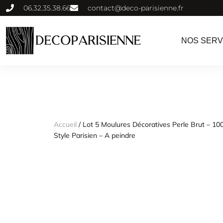
06.32.35.38.66
contact@deco-parisienne.fr
NOS SERV
Accueil
/ Lot 5 Moulures Décoratives Perle Brut – 100
Style Parisien – A peindre