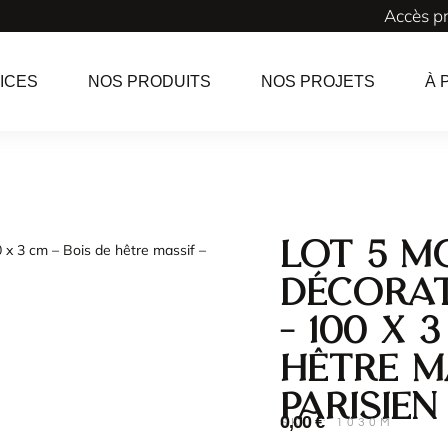
Accès p
ICES
NOS PRODUITS
NOS PROJETS
À 
Lot 5 M
 x 3 cm – Bois de hêtre massif –
Décorat
– 100 x 
hêtre m
Parisien
0,00
€
SKU : 1030M