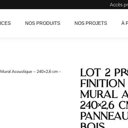
Accès p
ICES
NOS PRODUITS
NOS PROJETS
À 
Lot 2 Pr
u Mural Acoustique – 240×2,6 cm –
finitio
Mural A
240×2,6 
Panneau
Bois