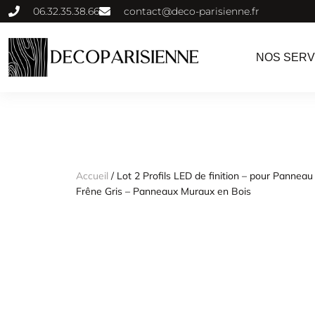
06.32.35.38.66
contact@deco-parisienne.fr
NOS SERV
Accueil
/ Lot 2 Profils LED de finition – pour Pannea
Frêne Gris – Panneaux Muraux en Bois