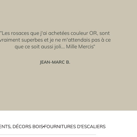
“Les rosaces que j'ai achetées couleur OR, sont
vraiment superbes et je ne m'attendais pas à ce
que ce soit aussi joli... Mille Mercis“
JEAN-MARC B.
NTS, DÉCORS BOIS
FOURNITURES D'ESCALIERS