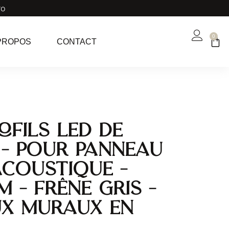
ro
0
PROPOS
CONTACT
ofils LED de
n – pour Panneau
coustique –
cm – Frêne Gris –
x Muraux en