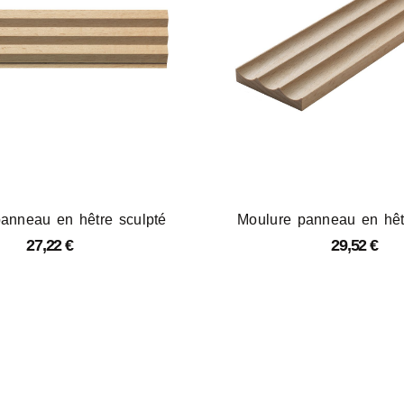
anneau en hêtre sculpté
Moulure panneau en hêt
27,22
€
29,52
€