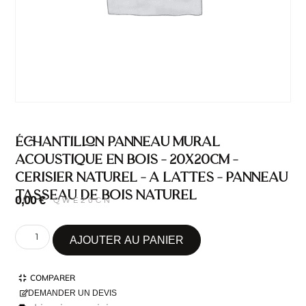
Échantillon Panneau Mural
Acoustique en Bois – 20x20cm –
Cerisier Naturel – A Lattes – Panneau
Tasseau de Bois Naturel
0,00
€
SKU : QWE20CN
AJOUTER AU PANIER
COMPARER
DEMANDER UN DEVIS