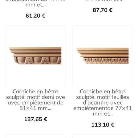
mm et...
87,70
€
61,20
€
Corniche en hêtre
Corniche en hêtre
sculpté, motif demi ove
sculpté, motif feuilles
avec empiètement de
d’acanthe avec
81×41 mm...
empiètementde 77×41
mm et...
137,65
€
113,10
€