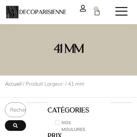
0
41 mm
Accueil
/ Produit Largeur: / 41 mm
Catégories
NOS
MOULURES
Prix