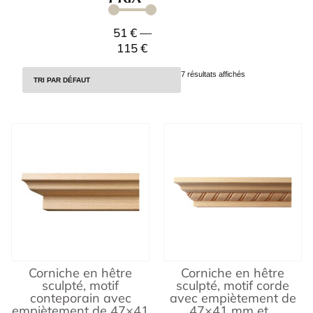
51
€
—
115
€
7 résultats affichés
Corniche en hêtre
Corniche en hêtre
sculpté, motif
sculpté, motif corde
conteporain avec
avec empiètement de
empiètement de 47×41
47×41 mm et...