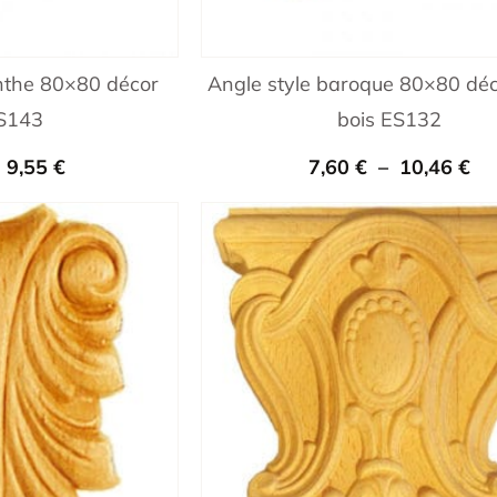
anthe 80×80 décor
Angle style baroque 80×80 déc
ES143
bois ES132
–
9,55
€
7,60
€
–
10,46
€