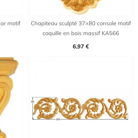
or motif
Chapiteau sculpté 37×80 console motif
coquille en bois massif KA566
6,97
€