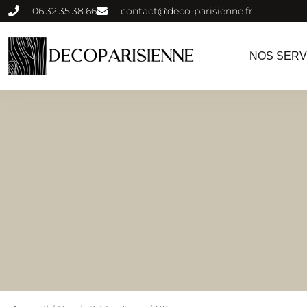
06.32.35.38.66
contact@deco-parisienne.fr
NOS SERV