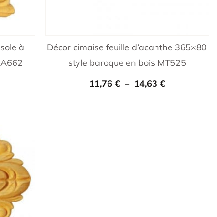
sole à
Décor cimaise feuille d’acanthe 365×80
 KA662
style baroque en bois MT525
11,76
€
–
14,63
€