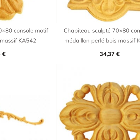
0×80 console motif
Chapiteau sculpté 70×80 con
s massif KA542
médaillon perlé bois massif
4
€
34,37
€