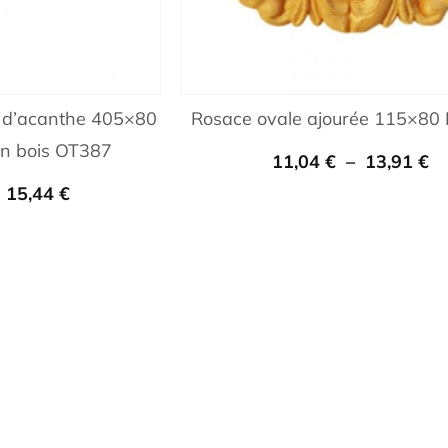
le d’acanthe 405×80
Rosace ovale ajourée 115×80
en bois OT387
11,04
€
–
13,91
€
–
15,44
€