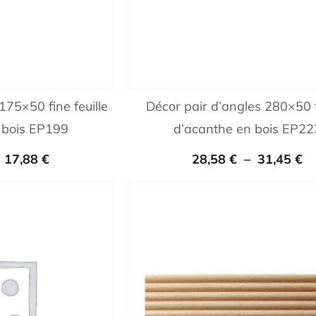
175×50 fine feuille
Décor pair d’angles 280×50 f
 bois EP199
d’acanthe en bois EP22
–
17,88
€
28,58
€
–
31,45
€