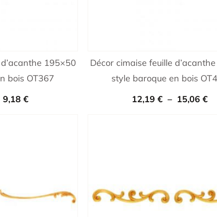
le d’acanthe 195×50
Décor cimaise feuille d’acanth
en bois OT367
style baroque en bois OT
–
9,18
€
12,19
€
–
15,06
€