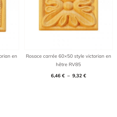
orian en
Rosace carrée 60×50 style victorian en
hêtre RV85
6,46
€
–
9,32
€