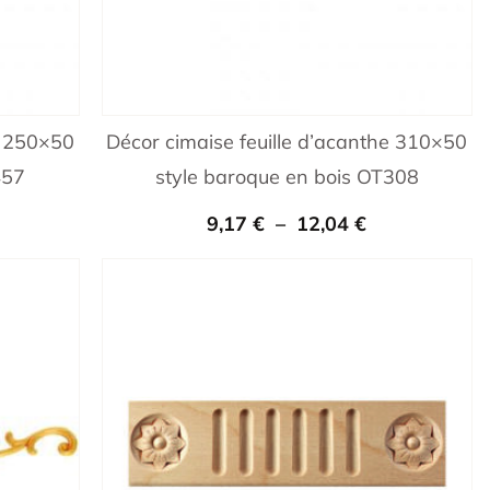
e 250×50
Décor cimaise feuille d’acanthe 310×50
457
style baroque en bois OT308
9,17
€
–
12,04
€