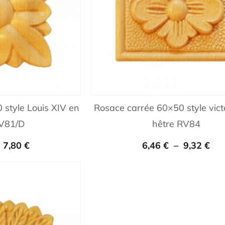
 style Louis XIV en
Rosace carrée 60×50 style vict
RV81/D
hêtre RV84
–
7,80
€
6,46
€
–
9,32
€