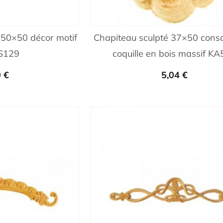
 50×50 décor motif
Chapiteau sculpté 37×50 conso
ES129
coquille en bois massif K
0
€
5,04
€