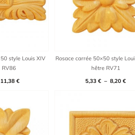
50 style Louis XIV
Rosace carrée 50×50 style Loui
e RV86
hêtre RV71
11,38
€
5,33
€
–
8,20
€