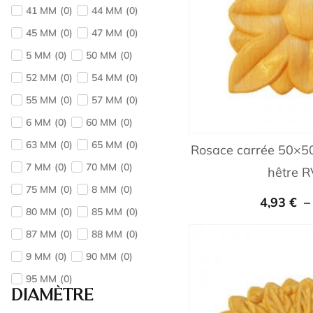
41 MM
(
0
)
44 MM
(
0
)
45 MM
(
0
)
47 MM
(
0
)
5 MM
(
0
)
50 MM
(
0
)
52 MM
(
0
)
54 MM
(
0
)
55 MM
(
0
)
57 MM
(
0
)
6 MM
(
0
)
60 MM
(
0
)
63 MM
(
0
)
65 MM
(
0
)
Rosace carrée 50×50
7 MM
(
0
)
70 MM
(
0
)
hêtre 
75 MM
(
0
)
8 MM
(
0
)
4,93
€
80 MM
(
0
)
85 MM
(
0
)
87 MM
(
0
)
88 MM
(
0
)
9 MM
(
0
)
90 MM
(
0
)
95 MM
(
0
)
Diamètre