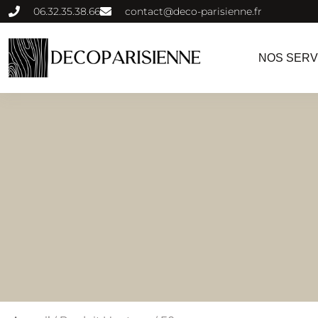
06.32.35.38.66
contact@deco-parisienne.fr
NOS SERV