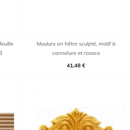
euille
Moulure en hêtre sculpté, motif à
3
cannelure et rosace
41,48
€