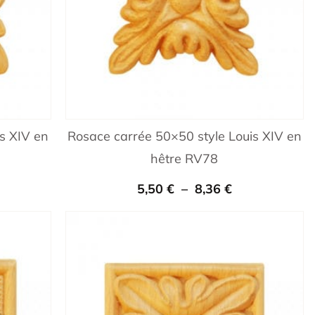
s XIV en
Rosace carrée 50×50 style Louis XIV en
hêtre RV78
5,50
€
–
8,36
€