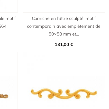
le motif
Corniche en hêtre sculpté, motif
A564
contemporain avec empiètement de
50×58 mm et...
131,00
€