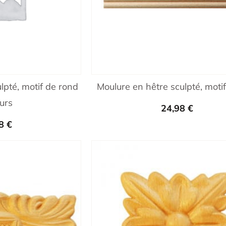
lpté, motif de rond
Moulure en hêtre sculpté, moti
eurs
24,98
€
78
€