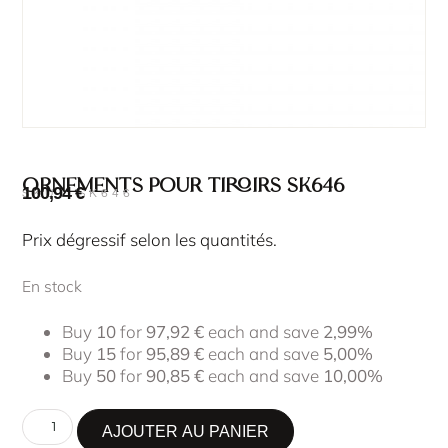
Ornements pour tiroirs SK646
100,94
€
SKU : SK646
Prix dégressif selon les quantités.
En stock
Buy
10
for
97,92
€
each and save
2,99%
Buy
15
for
95,89
€
each and save
5,00%
Buy
50
for
90,85
€
each and save
10,00%
AJOUTER AU PANIER