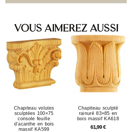
Vous aimerez aussi
Chapiteau volutes
Chapiteau sculpté
sculptées 100×75
rainuré 83×85 en
console feuille
bois massif KA618
d’acanthe en bois
61,99
€
massif KA599