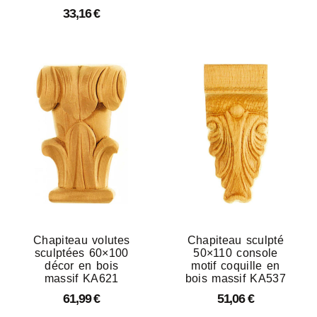
33,16
€
Chapiteau volutes
Chapiteau sculpté
sculptées 60×100
50×110 console
décor en bois
motif coquille en
massif KA621
bois massif KA537
61,99
€
51,06
€