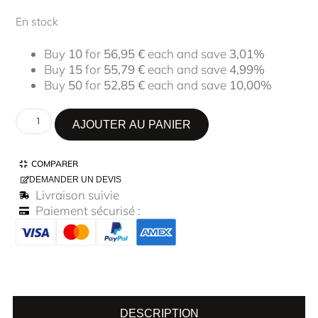
En stock
Buy
10
for
56,95
€
each and save
3,01%
Buy
15
for
55,79
€
each and save
4,99%
Buy
50
for
52,85
€
each and save
10,00%
AJOUTER AU PANIER
COMPARER
DEMANDER UN DEVIS
Livraison suivie
Paiement sécurisé :
DESCRIPTION