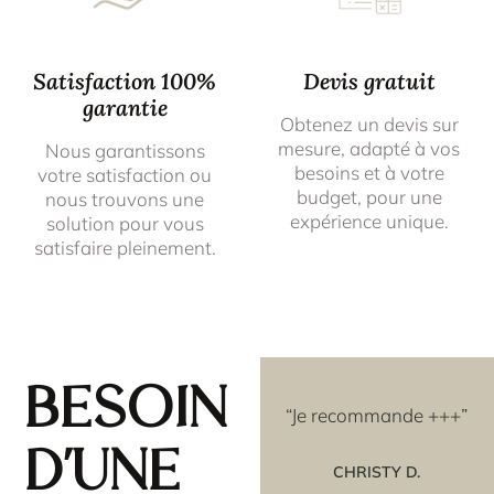
Satisfaction 100%
Devis gratuit
garantie
Obtenez un devis sur
mesure, adapté à vos
Nous garantissons
besoins et à votre
votre satisfaction ou
budget, pour une
nous trouvons une
expérience unique.
solution pour vous
satisfaire pleinement.
Besoin
avoir
“Les rosaces que j'ai
“Je recommande +++”
e
achetées couleur OR,
d'une
t un
sont vraiment superbes
CHRISTY D.
ture
et je ne m'attendais pas