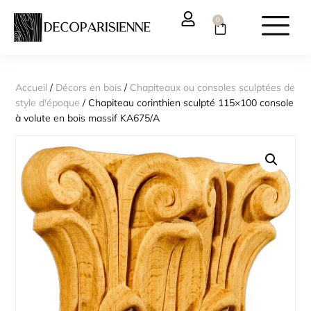
0
Accueil
/
Décors en bois
/
Chapiteaux ou consoles sculptées de
style d'époque
/ Chapiteau corinthien sculpté 115×100 console
à volute en bois massif KA675/A