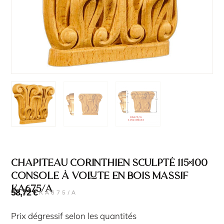
Chapiteau corinthien sculpté 115×100
console à volute en bois massif
KA675/A
58,72
€
SKU : KA675/A
Prix dégressif selon les quantités